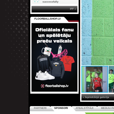
successfully
IFF »
FLOORBALLSHOP.LV
« Iepriekšējā galerija
PARTNERI
SPONSORI
ATBALSTĪTĀJI
MEDIJU P