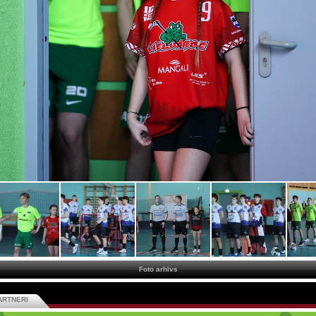
Foto arhīvs
ARTNERI