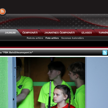
JAUNUMI
ČEMPIONĀTI
JAUNATNES ČEMPIONĀTI
IZLASES
TURNĪR
Rakstu arhīvs
Foto arhīvs
Sezonas kalendārs
a "FBK Baloži/teamsport.lv"