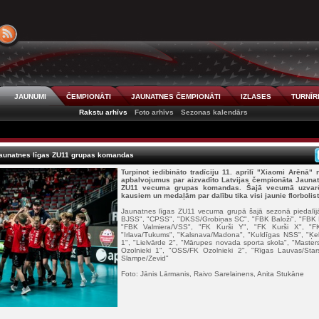
JAUNUMI
ČEMPIONĀTI
JAUNATNES ČEMPIONĀTI
IZLASES
TURNĪR
Rakstu arhīvs
Foto arhīvs
Sezonas kalendārs
Jaunatnes līgas ZU11 grupas komandas
Turpinot iedibināto tradīciju 11. aprīlī "Xiaomi Arēnā" 
apbalvojumus par aizvadīto Latvijas čempionāta Jauna
ZU11 vecuma grupas komandas. Šajā vecumā uzvarētāj
kausiem un medaļām par dalību tika visi jaunie florbolist
Jaunatnes līgas ZU11 vecuma grupā šajā sezonā piedalī
BJSS", "CPSS", "DKSS/Grobiņas SC", "FBK Baloži", "FBK 
"FBK Valmiera/VSS", "FK Kurši Y", "FK Kurši X", "FK
"Irlava/Tukums", "Kalsnava/Madona", "Kuldīgas NSS", "Ķek
1", "Lielvārde 2", "Mārupes novada sporta skola", "Maste
Ozolnieki 1", "OSS/FK Ozolnieki 2", "Rīgas Lauvas/St
Slampe/Zevid"
Foto: Jānis Lārmanis, Raivo Sarelainens, Anita Stukāne