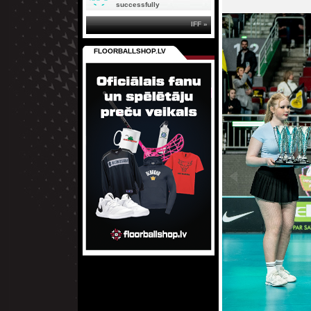
successfully
IFF »
FLOORBALLSHOP.LV