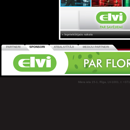
« Iepriekšējais raksts
PARTNERI
SPONSORI
ATBALSTĪTĀJI
MEDIJU PARTNERI
Miera iela 15-1, Rīga, LV-1001, t: +37