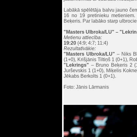
Labākā spēlētāja balvu jauno čem
16 no 19 pretinieku metieniem.
Beķeris. Par labāko starp ulbroci
"Masters Ulbroka/LU"
– "Lekrin
Metienu attiecība:
19:20
(4:9; 4:7; 11:4)
Rezultatīvākie:
"Masters Ulbroka/LU"
– Niks Bl
(1+0), Krišjānis Tiltiņš 1 (0+1), R
"Lek
rings"
– Bruno Beķeris 2 (1
Jurševskis 1 (1+0), Miķelis Kokn
Jēkabs Berkolts 1 (0+1).
Foto: Jānis Lārmanis