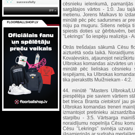
successfully
cēsnieku ielenkumā, pamanījās
sargātajos vārtos - 1:0. Jau taj
IFF »
metienu. Jorens Malkavs to izdarī
minūtē pēc pēc sadursmes ar preti
FLOORBALLSHOP.LV
nūju pa muguru. Sitiens nebija ti
spiests doties uz ģērbtuvēm, be
"Lekrings" šo iespēju realizēja - 
Otrās trešdaļas sākumā Cēsu flor
aizturētā soda laikā. Noraidījum
Kovaļevskis, atjaunojot neizšķirtu
Ulbrokas komandas aizvārtes un met
minūtē pēc lieliskas cēsnieku 
Iespējams, ka Ulbrokas komandas sp
tika pierakstīts Muižniekam - 4:2.
44. minūtē "Masters Ulbroka/LU"
piespēlēja pie saviem vārtiem 
bet trieca Branta
cietoksnī
jau pi
Ulbrokas komandas treneri mainīj
izmantojot pretinieku aizsardzība
starpību - 3:5. Vārtsarga mainī
noraidījumu nopelnīja Cēsu koman
Cēsu "Lekrings" svinēja uzvaru
jāsamierinās ar sudraba medaļām