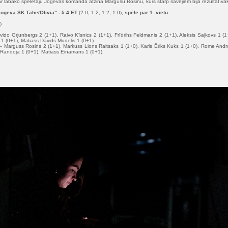
Par labāko spēlētāju Jogevas komandā atzina Margusu Rosinu, kurš starp savējiem bija rezultatīvāk
Jogeva SK Tähe/Olivia
" - 5:4 ET
(2:0, 1:2, 1:2, 1:0),
spēle par 1. vietu
)
ido Grjunbergs 2 (1+1), Raivo Kīsnics 2 (1+1), Frīdrihs Feldmanis 2 (1+1), Aleksis Saļkovs 1 (1
 (0+1), Matiass Dāvids Mudelis 1 (0+1).
 Marguss Rosins 2 (1+1), Markuss Lions Raitsaks 1 (1+0), Karls Ēriks Kuks 1 (1+0), Rome Andro
Randoja 1 (0+1), Matiass Einamans 1 (0+1).