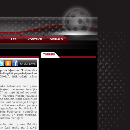
I
LFS
KONTAKTI
VEIKALS
TURNĪRI
04.04.2026
pioni kļuvusi "Lielvārdes
inālspēlē pagarinājumā ar
via". Izšķirošais vārtu
a lielvārdieši, kuri pirmā
ajiem metieniem izvirzījās
Cīņas turpinājumā jogevieši
n Marguss Rosins rezultāta
oda sākumā Karls Ēriks Kuks
eiz vadībā izvirzīja Latvijas
bs Raitsaks vēlreiz panāca
pagarinājumu. Papildlaika 7.
rihs Feldmanis, nodrošinot
s kausu un zelta medaļas.
 sudraba medaļām.
ošo vārtu autors Frīdrihs
cam šajā mača pa 2 (1+1)