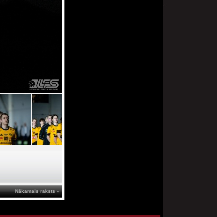
Nākamais raksts »