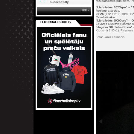
rezultativitātes punktiem. 
successfully
"Lielvārdes SC/Ogre"
– "
IFF »
Metienu attiecība:
29:25
(7:5; 11:10; 10:8, 1:2
Rezultatīvākie:
"Lielvārdes SC/Ogre"
– Gv
FLOORBALLSHOP.LV
Edvards Gustavs Rašmanis 1
"
Jogeva SK Tähe/Olivia
"
–
Kruusmā 1 (0+1), Rasmuss 
Foto: Jānis Lārmanis