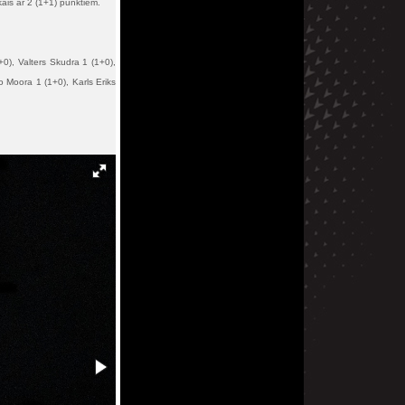
ais ar 2 (1+1) punktiem.
+0), Valters Skudra 1 (1+0),
 Moora 1 (1+0), Karls Eriks