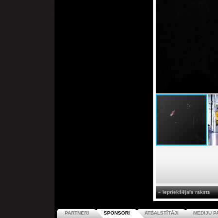
« Iepriekšējais raksts
PARTNERI
SPONSORI
ATBALSTĪTĀJI
MEDIJU P