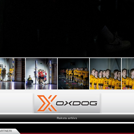
Rakstu arhīvs
ARTNERI