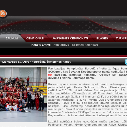
JAUNUMI
ČEMPIONĀTI
JAUNATNES ČEMPIONĀTI
IZLASES
TURNĪR
Rakstu arhīvs
Foto arhīvs
Sezonas kalendārs
 "Lielvārdes SC/Ogre" nodrošina čempiones kausu
Par Latvijas čempionāta florbolā vīriešu 1. līgas čem
SC/Ogre", kas šovakar Kocēnu sporta namā notikušajā f
5:4
pārspēja Igaunijas komandu "Jogeva SK Tähe/Oli
guvums Frīdriha Feldmaņa kontā.
Kocēnu sporta namā notikušo spēli daudz veiksmīgāk sāk
perioda laikā pēc Alekša Saļkova un Raivo Kīsnica precīz
vadībā ar 2:0. 28. minūtē Valters Skudra panāca jau 3:0. 
sāka atspēlēties. Vēl otrajā trešdaļā Rome Andro Moora u
starpību samazināja līdz minimumam (2:3), bet pēdējā peri
atjaunoja neizšķirtu - 3:3. 48. minūtē Gvido Grjunbergs vēlr
komandu ((4:3), bet jau pēc minūtes igaunis Markuss Lio
neizšķirtu - 4:4. Uzvarētāju noskaidrošana bija jāatliek uz 
minūtē pēc Raivo Kīsnica piespēles neatvairāmi meta Frīd
komandai "Lielvārdes SC/Ogre" uzvaru ar 5:4, čempione
Kogeviešiem nācās samierināties ar vicečempionu titulu un
Labākā spēlētāja balvu uzvarētāju rindās saņēma izšķir
Feldmanis. Viņam, Gvido Grjunbergam un Raivo Kīsni