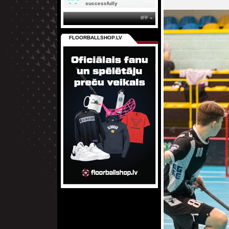
successfully
IFF »
FLOORBALLSHOP.LV