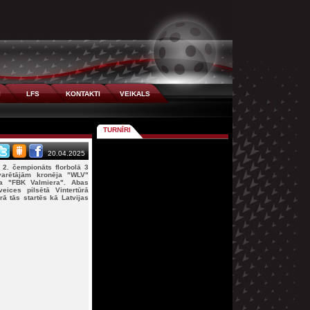
I
LFS
KONTAKTI
VEIKALS
TURNĪRI
20.04.2025
s 2. čempionāts florbolā 3
varētājām kronēja "WLV"
īja "FBK Valmiera". Abas
ices pilsētā Vintertūrā
rā tās startēs kā Latvijas