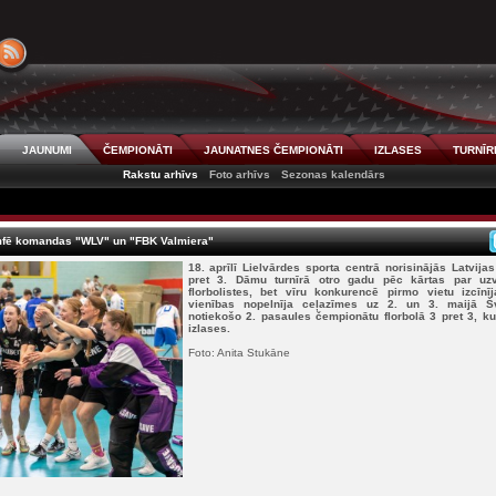
JAUNUMI
ČEMPIONĀTI
JAUNATNES ČEMPIONĀTI
IZLASES
TURNĪR
Rakstu arhīvs
Foto arhīvs
Sezonas kalendārs
umfē komandas "WLV" un "FBK Valmiera"
18. aprīlī Lielvārdes sporta centrā norisinājās Latvija
pret 3. Dāmu turnīrā otro gadu pēc kārtas par uz
florbolistes, bet vīru konkurencē pirmo vietu izcīn
vienības nopelnīja ceļazīmes uz 2. un 3. maijā Šve
notiekošo 2. pasaules čempionātu florbolā 3 pret 3, ku
izlases.
Foto: Anita Stukāne