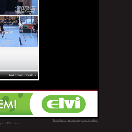
Nākamais raksts »
Ieteikumi, ierosinājumi, kļūdas
ype: LFS_birojs