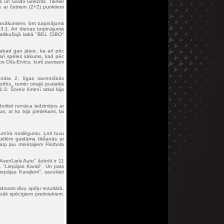
s un Gvido Griezītis. Tikmēr
 ar četriem (2+2) punktiem
 panākumiem, bet turpinājums
 3:1. Arī dienas turpinājumā
atlikušajā laikā "BEL CIBO"
abad gan jāteic, ka arī pēc
a arī spēles sākums, kad pēc
ps Ošs-Ervics, kurš pavisam
ionāta 2. līgas sacensībās
tību, tomēr otrajā puslaikā
3. Šoreiz līmenī atkal bija
bolisti nonāca iedzinējos ar
, ar ko bija pietiekami, lai
turnīra noslēgumu. Ļoti tuvu
 spēlēm gaidāma tikšanās ar
tarp jau minētajiem Florbola
Aver/Liels Auto" šobrīd ir 11
 "Liepājas Karaļi". Un pats
epājas Karaļiem", savukārt
drosim divu spēļu rezultātā,
azāk spēcīgiem pretiniekiem.