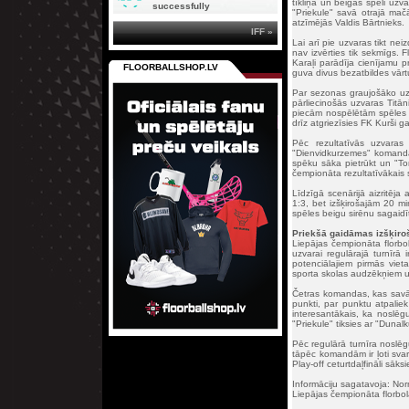
tīkliņā un beigās spēli uzv
successfully
"Priekule" savā otrajā ma
atzīmējās Valdis Bārtnieks.
IFF »
Lai arī pie uzvaras tikt ne
nav izvērties tik sekmīgs. 
Karaļi parādīja cienījamu 
FLOORBALLSHOP.LV
guva divus bezatbildes vārt
Par sezonas graujošāko uzv
pārliecinošās uzvaras Titān
piecām nospēlētām spēles t
drīz atgriezīsies FK Kurši 
Pēc rezultatīvās uzvaras 
"Dienvidkurzemes" komandas
spēku sāka pietrūkt un "To
čempionāta rezultatīvākais s
Līdzīgā scenārijā aizritēja
1:3, bet izšķirošajām 20 mi
spēles beigu sirēnu sagaidī
Priekšā gaidāmas izšķiro
Liepājas čempionāta florbol
uzvarai regulārajā turnīrā
potenciālajiem pirmās vieta
sporta skolas audzēkņiem u
Četras komandas, kas savā st
punkti, par punktu atpalie
interesantākais, ka noslē
"Priekule" tiksies ar "Dunalk
Pēc regulārā turnīra noslēg
tāpēc komandām ir ļoti svar
Play-off ceturtdaļfināli sāk
Informāciju sagatavoja: No
Liepājas čempionāta florbol