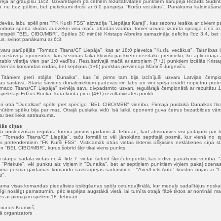
arēja ar graujošu 19:2. Uzvarētājiem pa četriem rezultativitātes punktiem sarūpēja Ričards Sudint
čā ne bez pūlēm, bet pietiekami droši ar 6:0 pārspēja "Kuršu vecākus". Panākuma kaldināšanā
izdevās, labu spēli pret "FK Kurši FSS" aizvadīja "Liepājas Karaļi", kas sezonu iesāka ar diviem
Florbola sporta skolas audzēkņi visu maču atradās vadībā, tomēr uzvara izcīnīta spraigā cīņā ar
pretspēli "BEL CIBO/MBR". Spēles 30 minūtē Kristaps Albrekts samazināja deficītu līdz 3:4, bet 
us, svinot panākumu ar 6:3.
aru parūpējās "Tornado Titans/CF Liepāja", kas ar 18:0 pieveica "Kuršu vecākus". Taisnības l
i uzslavēja oponentus, kas sezonas laikā kļuvuši par krietni neērtāku pretinieku, ko apliecināj
ablo vēstīja vien par 1:0 vadību. Rezultatīvajā mačā ar astoņiem (7+1) punktiem izcēlās Krista
galvenās komandas rindās, bet septiņus (1+6) punktus pievienoja Mārtiņš Jurgevičs.
Titāniem pretī stājās "Dunalka", kas īsi pirms tam bija izcīnījuši uzvaru Latvijas čemp
 sastāvā. Starta šāviens dunalcniekiem padevās itin labs un viņi spēja izrādīt nopietnu pretes
rnado Titans/CF Liepāja" svinēja savu divpadsmito uzvaru regulārajā čempionātā ar rezultātu 11:
pēlētājs Edžus Bunka, kura kontā pieci (4+1) rezultativitātes punkti.
 arī otrā "Dunalkas" spēle pret spēcīgo "BEL CIBO/MBR" vienību. Pirmajā puslaikā Dunalkas flor
nūtēm spēku bija par maz. Otrajā puslaika vidū īsā laikā oponenti guva četrus bezatbildes vārtus
tu bez lieka satraukuma.
šās cīņas
ā noslēdzošais regulārā turnīra posms gaidāms 4. februārī, kad atrisināsies visi jautājumi par 
 ir "Tornado Titans/CF Liepāja", taču formāli to vēl jānokārto septītajā posmā, kur vienā no
s pretendentiem "FK Kurši FSS". Visticamāk otrās vietas liktenis izšķirsies neklātienes cīņā s
n "BEL CIBO/MBR", kurus šobrīd šķir tikai viens punkts.
arpā sadala vietas no 4. līdz 7. vietai, šobrīd šķir četri punkti, kas ir divu panākumu vērtībā. "
k "Priekule", vēl punktu aiz viņiem ir "Dunalka", bet ar septiņiem punktiem viņiem pakaļ dzenas
guma posmā gaidāmas komandu savstarpējās sadursmes - "Aver/Liels Auto" krustos nūjas ar "Li
u".
uma visas komandas piedalīsies izslēgšanas spēļu ceturtdaļfinālā, kur medaļu sadalītājus noskai
īgi noslēgt pamatturnīru pēc iespējas augstākā vietā, lai turnīra otrajā fāzē tiktos ar nomināli m
sies ar pirmajām spēlēm 18. februārī
rmunds Krūmiņš,
ā organizators