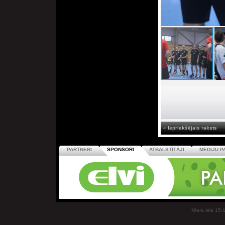
« Iepriekšējais raksts
PARTNERI
SPONSORI
ATBALSTĪTĀJI
MEDIJU P
Miera iela 15-