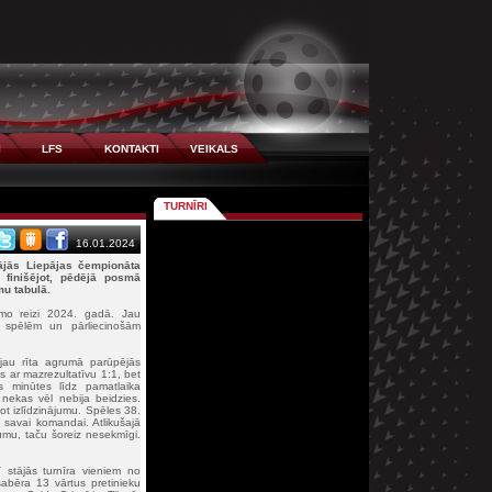
I
LFS
KONTAKTI
VEIKALS
TURNĪRI
16.01.2024
nājās
Liepājas čempionāta
finišējot, pēdējā posmā
mu tabulā.
rmo reizi 2024. gadā. Jau
m spēlēm un pārliecinošām
jau rīta agrumā parūpējās
s ar mazrezultatīvu 1:1, bet
s minūtes līdz pamatlaika
 nekas vēl nebija beidzies.
kot izlīdzinājumu. Spēles 38.
savai komandai. Atlikušajā
ājumu, taču šoreiz nesekmīgi.
 stājās turnīra vieniem no
sabēra 13 vārtus pretinieku