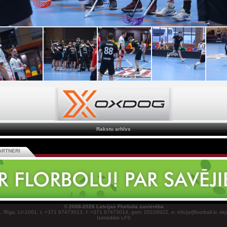
Rakstu arhīvs
ARTNERI
© 2008-2026 Latvijas Florbola savienība
1, Rīga, LV-1001, t: +371 67473013, f: +371 67473014, gsm: 20229922, e: info[at]floorball.lv, sk
Izstrādāts LFS