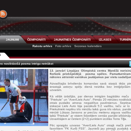
JAUNUMI
ČEMPIONĀTI
JAUNATNES ČEMPIONĀTI
IZLASES
TURNĪR
Rakstu arhīvs
Foto arhīvs
Sezonas kalendārs
S
ms noslēdzošā posma intrigu netrūkst
13. janvārī Liepājas Olimpiskā centra Manēžā norisi
florbolā
priekšpēdējā posma spēles. Pamatturnīram 
nāksies atrisināt vairākus jautājumus par vietu sadalīju
Aizvadītajās brīvdienās komandas savā starpā tikās pi
ierastajā astoņu spēļu dienā neiztika bez intriģējošā
uzvarām.
Kā vēlāk izrādījās, par dienas intrigām bagātāko maču 
"Priekule" un "Aver/Liels Auto". Pirmās 20 minūtes noslēdzā
otrais puslaiks atnesa negaidītus pavērsienus. Septiņa
izskaņai Liels Auto bija panākuši 5:2 vadību, taču ar to
Priekulnieki nepilnu trīs minūšu laikā guva trīs vārtus, panā
minūtē Lūkass Jansons ar precīzu metienu atguva vadību 
laikā “Priekule” ar visiem līdzekļiem centās panākt izlīdzin
Uzvarētājiem ar četriem (2+2) punktiem izcēlās Toms Tiļļa.
Pēc spraigās uzvaras "Aver/Liels Auto" otrajā mačā pretī
favorītiem "FK Kurši FSS". Jaunieši jau pirmajā puslaikā 