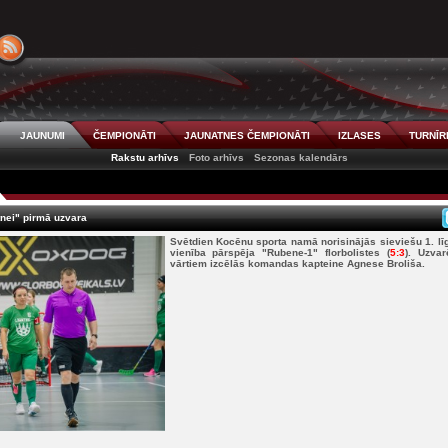
JAUNUMI
ČEMPIONĀTI
JAUNATNES ČEMPIONĀTI
IZLASES
TURNĪR
Rakstu arhīvs
Foto arhīvs
Sezonas kalendārs
atnei" pirmā uzvara
Svētdien Kocēnu sporta namā norisinājās sieviešu 1. lī
vienība pārspēja "Rubene-1" florbolistes (
5:3
). Uzvar
vārtiem izcēlās komandas kapteine Agnese Broliša.