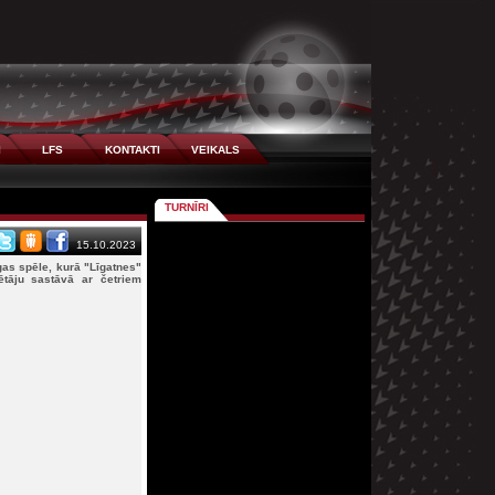
I
LFS
KONTAKTI
VEIKALS
TURNĪRI
15.10.2023
gas spēle, kurā "Līgatnes"
ētāju sastāvā ar četriem