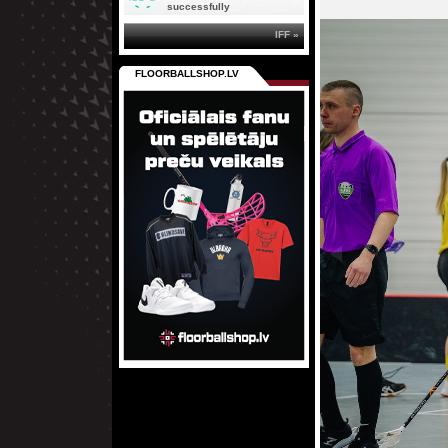
successfully
IFF »
FLOORBALLSHOP.LV