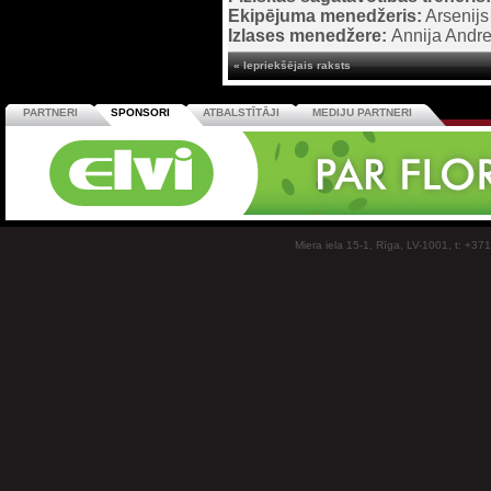
Ekipējuma menedžeris:
Arsenijs
Izlases menedžere:
Annija Andr
« Iepriekšējais raksts
PARTNERI
SPONSORI
ATBALSTĪTĀJI
MEDIJU PARTNERI
Miera iela 15-1, Rīga, LV-1001, t: +37