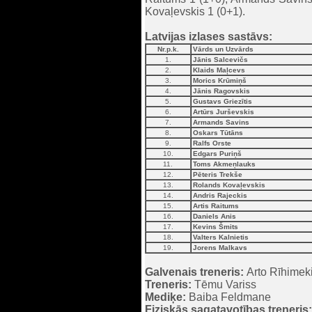
Kovaļevskis 1 (0+1).
Latvijas izlases sastāvs:
Nr.p.k.
Vārds un Uzvārds
1.
Jānis Salcevičs
2.
Klaids Maļcevs
3.
Morics Krūmiņš
4.
Jānis Ragovskis
5.
Gustavs Griezītis
6.
Artūrs Jurševskis
7.
Armands Savins
8.
Oskars Tūtāns
9.
Ralfs Orste
10.
Edgars Puriņš
11.
Toms Akmeņlauks
12.
Pēteris Trekše
13.
Rolands Kovaļevskis
14.
Andris Rajeckis
15.
Artis Raitums
16.
Daniels Anis
17.
Kevins Šmits
18.
Valters Kalnietis
19.
Jorens Malkavs
Galvenais treneris:
Arto Rīhimek
Treneris:
Tēmu Variss
Mediķe:
Baiba Feldmane
Fiziskās sagatavotības treneris: