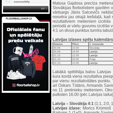
successfully
Matusa Gajdosa precīza metiena a
Slovākijas florbolistiem gavilēm 
IFF »
vārtsargs Jānis Salcevičs nekļū
nosvēra jau otrajā trešdaļā, kad m
FLOORBALLSHOP.LV
rezultatīviem metieniem izcēlā
periodā ar vārtu guvumu izcēlās vē
4:1 un divus punktus turnīra tabul
Latvijas izlases spēļu kalendārs
Datums
Plkst.
1. komanda
30.09.
10.00
Slovākija
30.09.
16.00
Latvija
01.10.
12.00
Latvija
01.10.
20.00
Polija
02.10.
12.00
Latvija
Labākā spēlētāja balvu Latvijas
kura kontā viena rezultatīva pie
par vienu rezultativitātes punktu.
arī Oskars Tūtāns, Armands Savin
no 11 pretinieku metieniem. Otro 
pulksten 16.00 (pēc Latvijas laik
Latvija – Slovākija 4:1
(1:1, 2:0, 1
Latvijas izlase:
Morics Krūmiņš 1
Raitums 1 (1+0), Armands Savins 