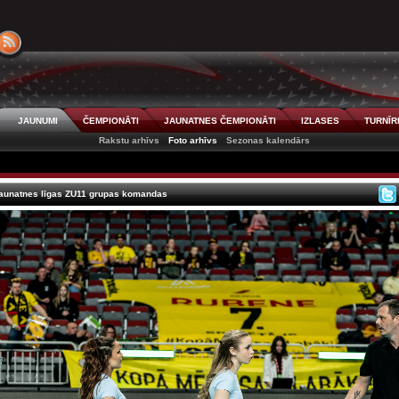
JAUNUMI
ČEMPIONĀTI
JAUNATNES ČEMPIONĀTI
IZLASES
TURNĪR
Rakstu arhīvs
Foto arhīvs
Sezonas kalendārs
Jaunatnes līgas ZU11 grupas komandas