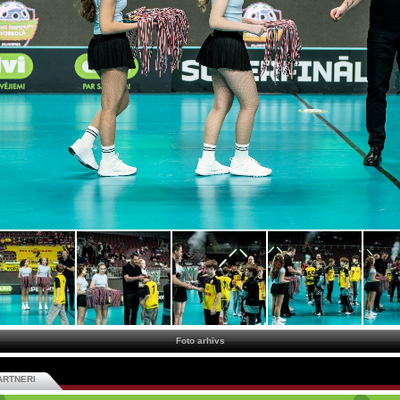
Foto arhīvs
ARTNERI