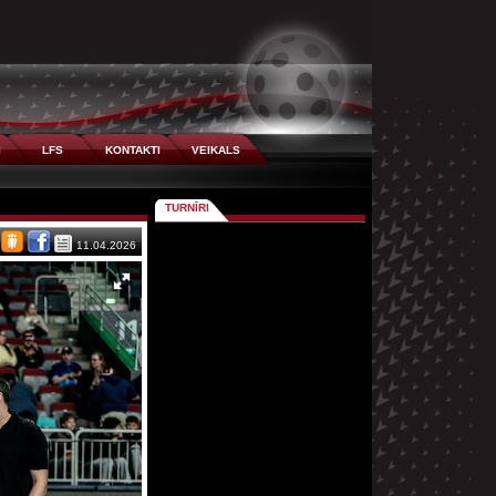
I
LFS
KONTAKTI
VEIKALS
TURNĪRI
11.04.2026