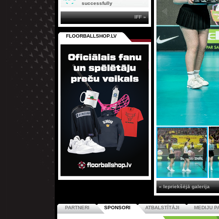
successfully
IFF »
FLOORBALLSHOP.LV
« Iepriekšējā galerija
PARTNERI
SPONSORI
ATBALSTĪTĀJI
MEDIJU P