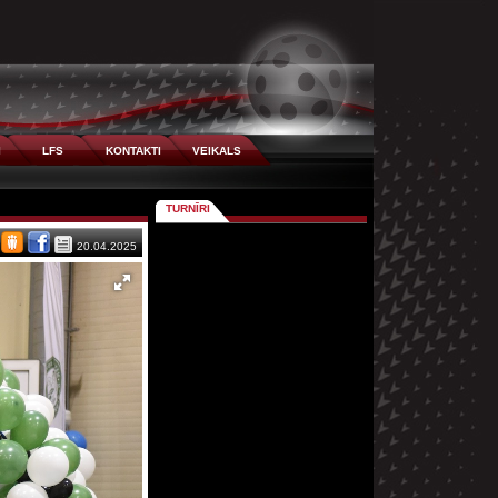
I
LFS
KONTAKTI
VEIKALS
TURNĪRI
20.04.2025