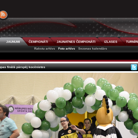
JAUNUMI
ČEMPIONĀTI
JAUNATNES ČEMPIONĀTI
IZLASES
TURNĪR
Rakstu arhīvs
Foto arhīvs
Sezonas kalendārs
as finālā pārspēj kocēnietes