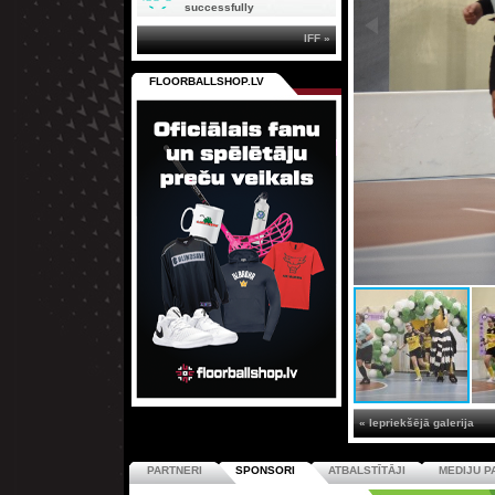
successfully
IFF »
FLOORBALLSHOP.LV
« Iepriekšējā galerija
PARTNERI
SPONSORI
ATBALSTĪTĀJI
MEDIJU P