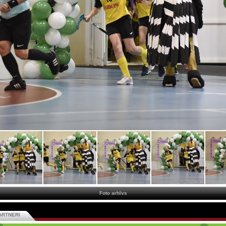
Foto arhīvs
ARTNERI