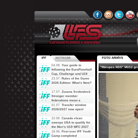
IFF
NOTIKUMI
FOTO ARHĪVS
04.08.
Your guide to
"Mārupes NSS" MU12 grup
following the EuroFloorball
Cup, Challenge and U19
AOFC Qualifiers
23.07.
Rules of the Game
simultaneously
2026 Edition: What’s New?
17.07.
Zuzana Svobodová:
Stronger member
federations mean a
stronger future for floorball
01.07.
Transfer window
2026/2027 now open!
22.06.
Canada clean
sweeps USA to qualify for
the Men’s U19 WFC 2027
18.06.
First ever IFF Youth
Camp completed