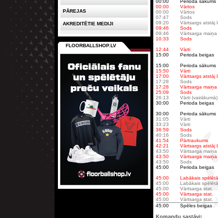
00:00
Perioda sākums
00:00
Vārtos
PĀREJAS
00:00
Vārtos
07:47
Sods
09:20
Vārtsargs atstāj
AKREDITĒTIE MEDIJI
09:46
Sods
09:46
Vārtsarga maiņa
10:33
Sods
FLOORBALLSHOP.LV
12:44
Vārti
15:00
Perioda beigas
15:00
Perioda sākums
15:50
Vārti
17:00
Vārtsargs atstāj
17:28
Sods
17:28
Vārtsarga maiņa
25:09
Sods
26:13
Vārti (vairākumā)
30:00
Perioda beigas
30:00
Perioda sākums
31:05
Vārti
33:23
Vārti
36:59
Sods
40:16
Sods
41:54
Pārtraukums
42:21
Vārtsargs atstāj
43:50
Vārtsarga maiņa
43:50
Vārtsarga maiņa
43:50
Sods
45:00
Perioda beigas
45:00
Labākais spēlētā
45:00
Labākais spēlētā
45:00
Vārtsarga stat.
45:00
Vārtsarga stat.
45:00
Vārtsarga stat.
45:00
Spēles beigas
Komandu sastāvi: