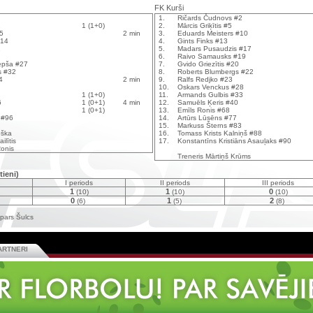
FK Kurši
1.
Ričards Čudnovs #2
2
1 (1+0)
2.
Mārcis Griķītis #5
5
2 min
3.
Eduards Meisters #10
#14
4.
Gints Finks #13
2
5.
Madars Pusaudzis #17
6.
Raivo Samausks #19
epša #27
7.
Gvido Griezītis #20
s #32
8.
Roberts Blumbergs #22
4
2 min
9.
Ralfs Redjko #23
10.
Oskars Venckus #28
1 (1+0)
11.
Armands Gulbis #33
6
1 (0+1)
4 min
12.
Samuēls Ķeris #40
1 (0+1)
13.
Emīls Ronis #68
 #96
14.
Artūrs Lūsēns #77
15.
Markuss Šterns #83
oška
16.
Tomass Krists Kalniņš #88
ilītis
17.
Konstantīns Kristiāns Asauļaks #90
Ronis
Treneris Mārtiņš Krūms
tieni)
I periods
II periods
III periods
1
1
0
(10)
(10)
(10)
0
1
2
(6)
(5)
(8)
pars Šulcs
ARTNERI