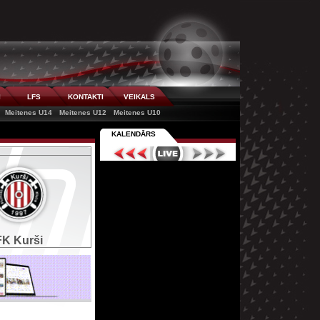
I
LFS
KONTAKTI
VEIKALS
Meitenes U14
Meitenes U12
Meitenes U10
KALENDĀRS
FK Kurši