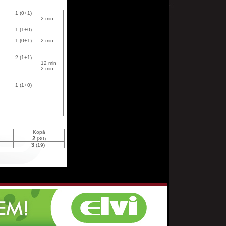
1 (0+1)
2 min
1 (1+0)
1 (0+1)
2 min
2 (1+1)
12 min
2 min
1 (1+0)
Kopā
2
(30)
3
(19)