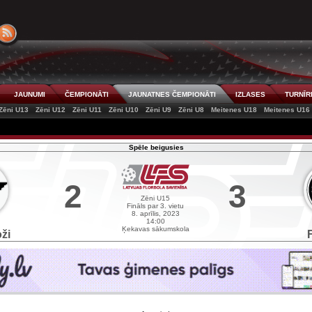
JAUNUMI
ČEMPIONĀTI
JAUNATNES ČEMPIONĀTI
IZLASES
TURNĪR
Zēni U13
Zēni U12
Zēni U11
Zēni U10
Zēni U9
Zēni U8
Meitenes U18
Meitenes U16
Spēle beigusies
2
3
Zēni U15
Fināls par 3. vietu
8. aprīlis, 2023
14:00
Ķekavas sākumskola
ži