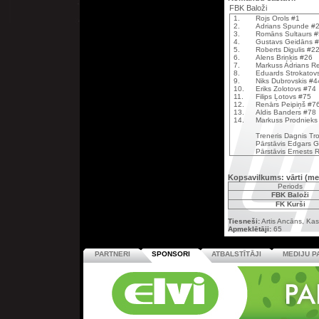
FBK Baloži
1.
Rojs Orols #1
2.
Adrians Spunde #
3.
Romāns Sultaurs #
4.
Gustavs Geidāns 
5.
Roberts Digulis #2
6.
Alens Briņķis #26
7.
Markuss Adrians R
8.
Eduards Strokatov
9.
Niks Dubrovskis #4
10.
Eriks Zolotovs #74
11.
Filips Ļotovs #75
12.
Renārs Peipiņš #7
13.
Aldis Banders #78
14.
Markuss Prodnieks
Treneris Dagnis Tr
Pārstāvis Edgars Ga
Pārstāvis Ernests 
Kopsavilkums: vārti (me
Periods
FBK Baloži
FK Kurši
Tiesneši:
Artis Ancāns, Kas
Apmeklētāji:
65
PARTNERI
SPONSORI
ATBALSTĪTĀJI
MEDIJU P