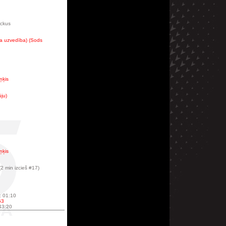
nckus
ka uzvedība) (Sods
ņķis
ūju)
ņķis
2 min izcieš #17)
: 01:10
53
 43:20