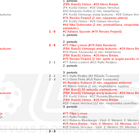
1. periods
(FBK Baloži) Vārtos - #26 Alens Briņķis
(FK Kurši) Vārtos - #28 Oskars Venckus
#33 Armands Gulbis (2 min; bloķēšana)
 laukumu
(FK Kurši) Vārtsargs atstāj laukumu - #28 Oskars Ve
#76 Renārs Peipiņš (2 min; nepareizs sitiens)
(FK Kurši) Vārtos - #28 Oskars Venckus
#44 Niks Dubrovskis (2 min; protestēšana, nesportis
pārstāvim.)
1 - 0
#2 Adrians Spunde (#76 Renārs Peipiņš)
1. periods
2. periods
2 - 0
#75 Filips Ļotovs (#78 Aldis Banders)
 laukumu
(FBK Baloži) Vārtsargs atstāj laukumu - #26 Alens Bri
#19 Raivo Samausks (2 min; bloķēšana)
(FBK Baloži) Vārtos - #26 Alens Briņķis
#76 Renārs Peipiņš (2 min; spēle ar augsti paceltu n
2 - 1
#77 Artūrs Lūsēns (#23 Ralfs Redjko)
2. periods
3. periods
2 - 2
#23 Ralfs Redjko (#2 Ričards Čudnovs)
2 - 3
#13 Gints Finks (#19 Raivo Samausks)
#5 Romāns Sultaurs (2 min; nepareizs attālums)
#5 Mārcis Griķītis (2 min; klupināšana, rupjība)
(FBK Baloži) 30 sekunžu pārtraukums
 laukumu
(FBK Baloži) Vārtsargs atstāj laukumu - #26 Alens Bri
(FK Kurši) Vārtos - #22 Roberts Blumbergs
(FBK Baloži) Vārtos - #26 Alens Briņķis
#28 Oskars Venckus (12 min; nesportiska uzvedība) (
3. periods
js
#75 Filips Ļotovs
js
#23 Ralfs Redjko
#22 Roberts Blumbergs - Vārti: 0; Metieni: 2; Minūtes
#26 Alens Briņķis - Vārti: 3; Metieni: 19; Minūtes: 42:
#28 Oskars Venckus - Vārti: 2; Metieni: 28; Minūtes:
2 - 3