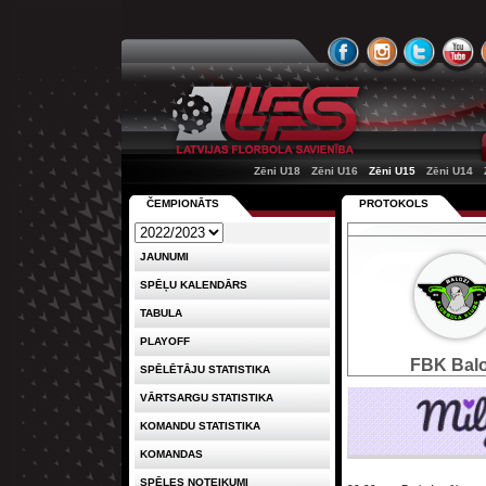
Zēni U18
Zēni U16
Zēni U15
Zēni U14
ČEMPIONĀTS
PROTOKOLS
JAUNUMI
SPĒĻU KALENDĀRS
TABULA
PLAYOFF
FBK Balo
SPĒLĒTĀJU STATISTIKA
VĀRTSARGU STATISTIKA
KOMANDU STATISTIKA
KOMANDAS
SPĒLES NOTEIKUMI