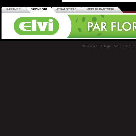
PARTNERI
SPONSORI
ATBALSTĪTĀJI
MEDIJU PARTNERI
Miera iela 15-1, Rīga, LV-1001, t: +37