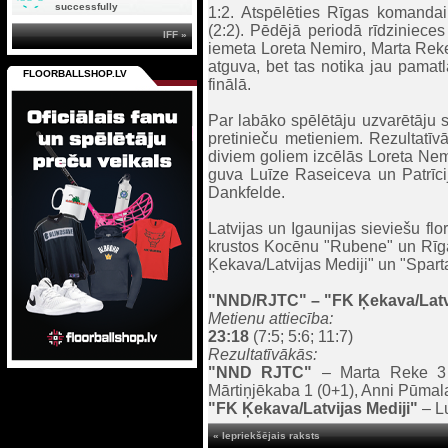
successfully
1:2. Atspēlēties Rīgas komanda
(2:2). Pēdējā periodā rīdzinieces
IFF »
iemeta Loreta Nemiro, Marta Reke
atguva, bet tas notika jau pamat
FLOORBALLSHOP.LV
finālā.
Par labāko spēlētāju uzvarētāju s
pretinieču metieniem. Rezultatī
diviem goliem izcēlās Loreta Nem
guva Luīze Raseiceva un Patrīci
Dankfelde.
Latvijas un Igaunijas sieviešu flor
krustos Kocēnu "Rubene" un Rī
Ķekava/Latvijas Mediji" un "Spart
"NND/RJTC"
– "FK Ķekava/Latvi
Metienu attiecība:
23:18
(7:5; 5:6; 11:7)
Rezultatīvākās:
"NND RJTC"
– Marta Reke 3 (
Mārtiņjēkaba 1 (0+1), Anni Pūmala
"FK Ķekava/Latvijas Mediji"
– Lu
« Iepriekšējais raksts