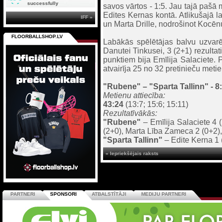
successfully
savos vārtos - 1:5. Jau tajā pašā m
Edites Kernas kontā. Atlikušajā l
IFF »
un Marta Drille, nodrošinot Kocēnu
FLOORBALLSHOP.LV
Labākās spēlētājas balvu uzvarē
Danutei Tinkusei, 3 (2+1) rezultati
punktiem bija Emīlija Salaciete. P
atvairīja 25 no 32 pretinieču meti
"Rubene"
– "Sparta Tallinn" - 8
Metienu attiecība:
43:24
(13:7; 15:6; 15:11)
Rezultatīvākās:
"Rubene"
– Emīlija Salaciete 4 
(2+0), Marta Lība Zameca 2 (0+2)
"Sparta Tallinn"
– Edite Kerna 1 
« Iepriekšējais raksts
PARTNERI
SPONSORI
ATBALSTĪTĀJI
MEDIJU PARTNERI