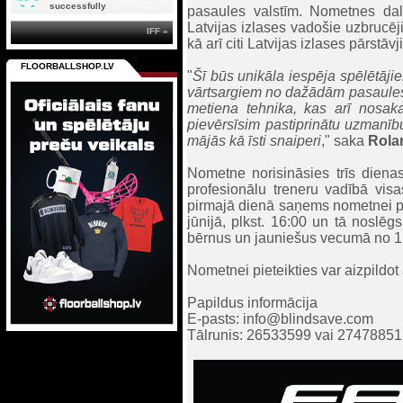
successfully
pasaules valstīm. Nometnes dalī
Latvijas izlases vadošie uzbrucē
IFF »
kā arī citi Latvijas izlases pārstāvji
FLOORBALLSHOP.LV
"
Šī būs unikāla iespēja spēlētāji
vārtsargiem no dažādām pasaules va
metiena tehnika, kas arī nosak
pievērsīsim pastiprinātu uzmanību
mājās kā īsti snaiperi
," saka
Rola
Nometne norisināsies trīs dienas,
profesionālu treneru vadībā vis
pirmajā dienā saņems nometnei pe
jūnijā, plkst. 16:00 un tā noslēgs
bērnus un jauniešus vecumā no 1
Nometnei pieteikties var aizpildo
Papildus informācija
E-pasts: info@blindsave.com
Tālrunis: 26533599 vai 27478851