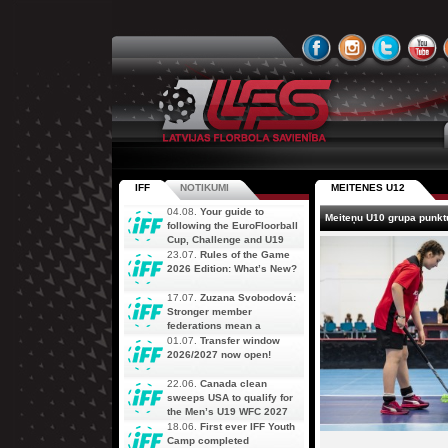
IFF
NOTIKUMI
MEITENES U12
04.08.
Your guide to
Meiteņu U10 grupa punkt
following the EuroFloorball
Cup, Challenge and U19
AOFC Qualifiers
23.07.
Rules of the Game
simultaneously
2026 Edition: What’s New?
17.07.
Zuzana Svobodová:
Stronger member
federations mean a
stronger future for floorball
01.07.
Transfer window
2026/2027 now open!
22.06.
Canada clean
sweeps USA to qualify for
the Men’s U19 WFC 2027
18.06.
First ever IFF Youth
Camp completed