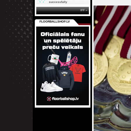
successfully
IFF »
FLOORBALLSHOP.LV