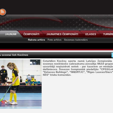
JAUNUMI
ČEMPIONĀTI
JAUNATNES ČEMPIONĀTI
IZLASES
TURNĪR
Rakstu arhīvs
Foto arhīvs
Sezonas kalendārs
u sezonai liek Kocēnos
Ceturtdien Kocēnu sporta namā Latvijas čempionāta 
sezonas noslēdzošo sabraukumu aizvadīja MU10 grupa
uzvarētāji noskaidroti netiek - par kausiem un medaļā
dalībnieces. Šosezon čempionātā piedalījās "CPSS/Lek
"Ķekavas Bulldogs", "NND/RTJC", "Rīgas Lauvas/Stars"
NSS" klubu komandas.