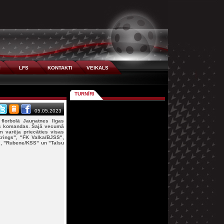
I
LFS
KONTAKTI
VEIKALS
TURNĪRI
05.05.2023
florbolā Jaunatnes līgas
s komandas. Šajā vecumā
m varēja priecāties visas
rings", "FK Valka/BJSS",
, "Rubene/KSS" un "Talsu