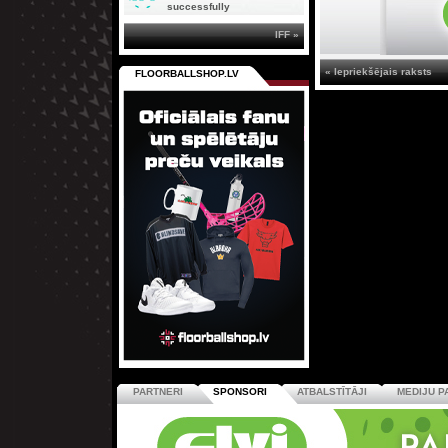
successfully
IFF »
« Iepriekšējais raksts
FLOORBALLSHOP.LV
PARTNERI
SPONSORI
ATBALSTĪTĀJI
MEDIJU P