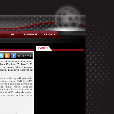
I
LFS
KONTAKTI
VEIKALS
TURNĪRI
20.11.2022
gas sievietēm spēle, kurā
ņēma Kocēnu "Rubeni". 59
 bet mača likteni izšķīra
idīja bumbiņu rīdzinieču
i komandai turpmāk piederēs
atradīsies Rīgas "NND/RJTC",
k ieņems pašreizējā čempione
zes šajā mačā izrādījās
i Allanai Kolosovai. Varbūt
notika tikai 40 sekundes pirms
aru un trīs punktus turnīra