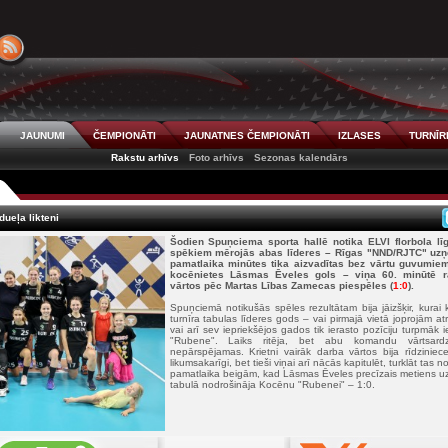
JAUNUMI
ČEMPIONĀTI
JAUNATNES ČEMPIONĀTI
IZLASES
TURNĪR
Rakstu arhīvs
Foto arhīvs
Sezonas kalendārs
dueļa likteni
Šodien Spuņciema sporta hallē notika ELVI florbola lī
spēkiem mērojās abas līderes – Rīgas "NND/RJTC" uz
pamatlaika minūtes tika aizvadītas bez vārtu guvumiem,
kocēnietes Lāsmas Ēveles gols – viņa 60. minūtē ra
vārtos pēc Martas Lības Zamecas piespēles (
1:0
).
Spuņciemā notikušās spēles rezultātam bija jāizšķir, kura
turnīra tabulas līderes gods – vai pirmajā vietā joprojām 
vai arī sev iepriekšējos gados tik ierasto pozīciju turpmā
"Rubene". Laiks ritēja, bet abu komandu vārtsard
nepārspējamas. Krietni vairāk darba vārtos bija rīdziniece
likumsakarīgi, bet tieši viņai arī nācās kapitulēt, turklāt tas 
pamatlaika beigām, kad Lāsmas Ēveles precīzais metiens uzv
tabulā nodrošināja Kocēnu "Rubenei" – 1:0.