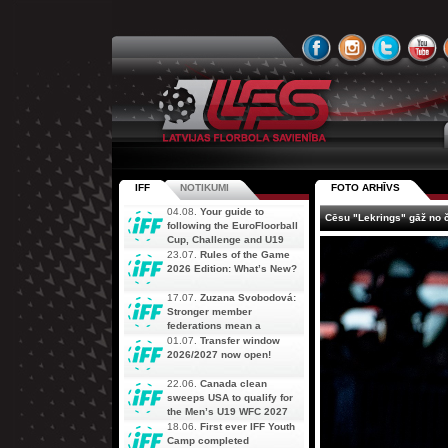
IFF
NOTIKUMI
FOTO ARHĪVS
04.08.
Your guide to
Cēsu "Lekrings" gāž no 
following the EuroFloorball
Cup, Challenge and U19
AOFC Qualifiers
23.07.
Rules of the Game
simultaneously
2026 Edition: What’s New?
17.07.
Zuzana Svobodová:
Stronger member
federations mean a
stronger future for floorball
01.07.
Transfer window
2026/2027 now open!
22.06.
Canada clean
sweeps USA to qualify for
the Men’s U19 WFC 2027
18.06.
First ever IFF Youth
Camp completed