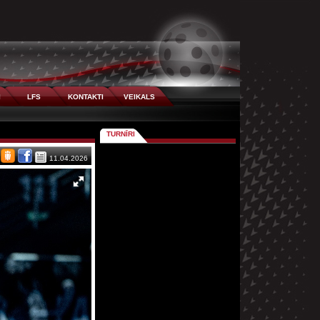
I
LFS
KONTAKTI
VEIKALS
TURNĪRI
11.04.2026