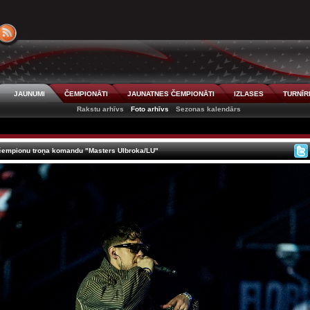
JAUNUMI
ČEMPIONĀTI
JAUNATNES ČEMPIONĀTI
IZLASES
TURNĪR
Rakstu arhīvs
Foto arhīvs
Sezonas kalendārs
čempionu troņa komandu "Masters Ulbroka/LU"