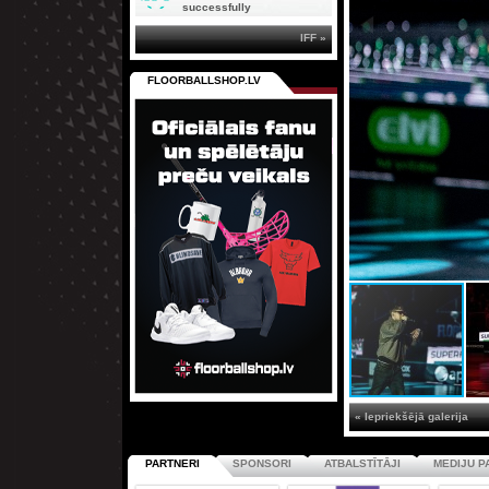
successfully
IFF »
FLOORBALLSHOP.LV
« Iepriekšējā galerija
PARTNERI
SPONSORI
ATBALSTĪTĀJI
MEDIJU P