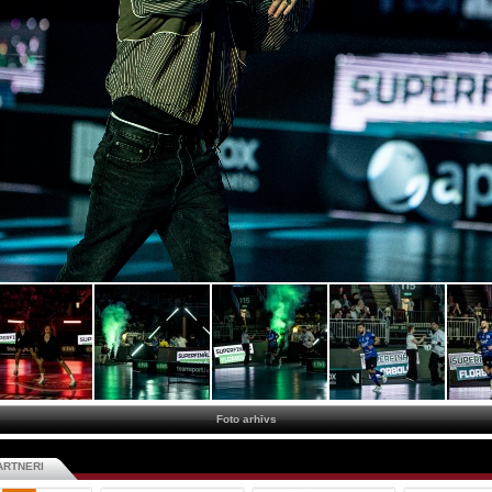
Foto arhīvs
ARTNERI