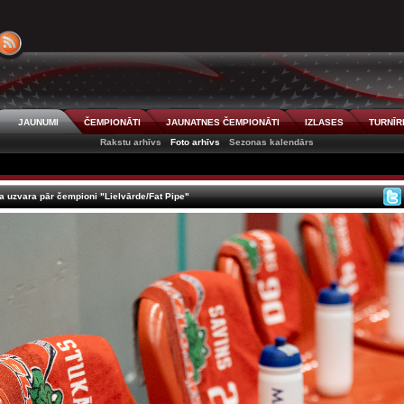
JAUNUMI
ČEMPIONĀTI
JAUNATNES ČEMPIONĀTI
IZLASES
TURNĪR
Rakstu arhīvs
Foto arhīvs
Sezonas kalendārs
 uzvara pār čempioni "Lielvārde/Fat Pipe"