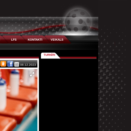
I
LFS
KONTAKTI
VEIKALS
TURNĪRI
08.12.2023