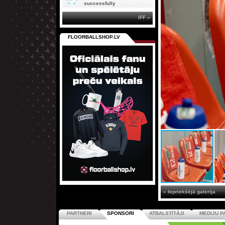
successfully
IFF »
FLOORBALLSHOP.LV
« Iepriekšējā galerija
PARTNERI
SPONSORI
ATBALSTĪTĀJI
MEDIJU P