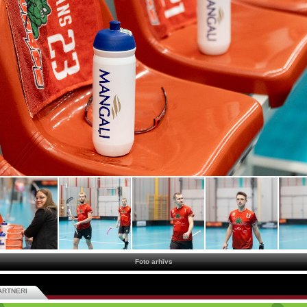
Foto arhīvs
ARTNERI