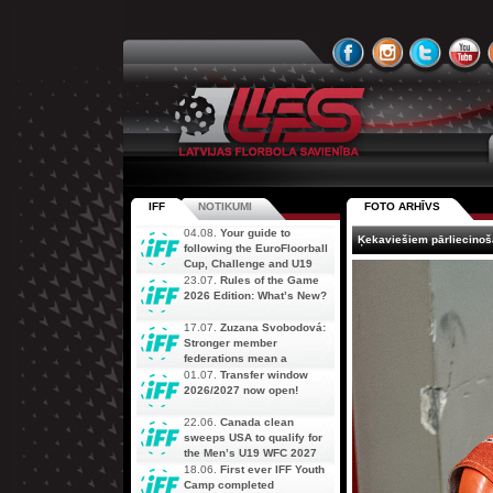
IFF
NOTIKUMI
FOTO ARHĪVS
04.08.
Your guide to
Ķekaviešiem pārliecinoša
following the EuroFloorball
Cup, Challenge and U19
AOFC Qualifiers
23.07.
Rules of the Game
simultaneously
2026 Edition: What’s New?
17.07.
Zuzana Svobodová:
Stronger member
federations mean a
stronger future for floorball
01.07.
Transfer window
2026/2027 now open!
22.06.
Canada clean
sweeps USA to qualify for
the Men’s U19 WFC 2027
18.06.
First ever IFF Youth
Camp completed