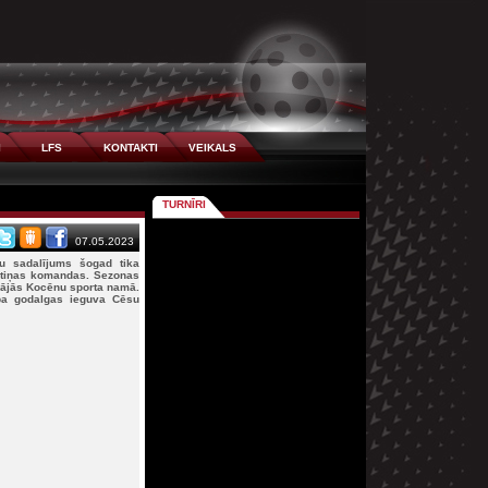
I
LFS
KONTAKTI
VEIKALS
TURNĪRI
07.05.2023
tu sadalījums šogad tika
septiņas komandas. Sezonas
ājās Kocēnu sporta namā.
aba godalgas ieguva Cēsu