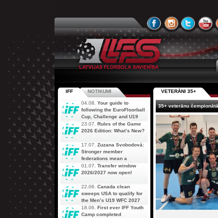
IFF
NOTIKUMI
VETERĀNI 35+
04.08.
Your guide to
35+ veterānu čempionātā
following the EuroFloorball
Cup, Challenge and U19
AOFC Qualifiers
23.07.
Rules of the Game
simultaneously
2026 Edition: What’s New?
17.07.
Zuzana Svobodová:
Stronger member
federations mean a
stronger future for floorball
01.07.
Transfer window
2026/2027 now open!
22.06.
Canada clean
sweeps USA to qualify for
the Men’s U19 WFC 2027
18.06.
First ever IFF Youth
Camp completed