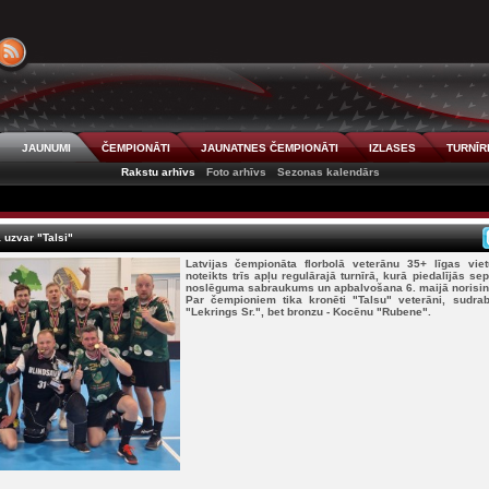
JAUNUMI
ČEMPIONĀTI
JAUNATNES ČEMPIONĀTI
IZLASES
TURNĪR
Rakstu arhīvs
Foto arhīvs
Sezonas kalendārs
 uzvar "Talsi"
Latvijas čempionāta florbolā veterānu 35+ līgas vie
noteikts trīs apļu regulārajā turnīrā, kurā piedalījās 
noslēguma sabraukums un apbalvošana 6. maijā norisin
Par čempioniem tika kronēti "Talsu" veterāni, sudr
"Lekrings Sr.", bet bronzu - Kocēnu "Rubene".