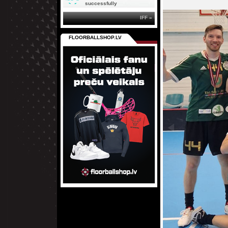
successfully
IFF »
FLOORBALLSHOP.LV