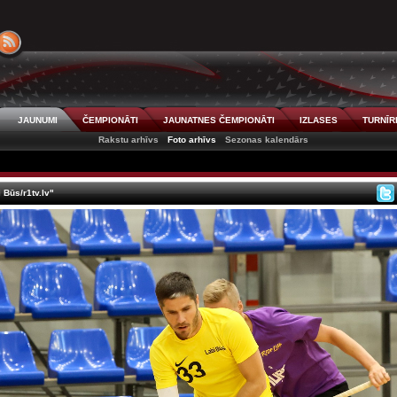
JAUNUMI
ČEMPIONĀTI
JAUNATNES ČEMPIONĀTI
IZLASES
TURNĪR
Rakstu arhīvs
Foto arhīvs
Sezonas kalendārs
 Būs/r1tv.lv"