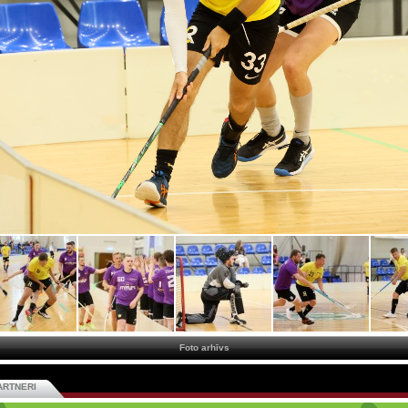
Foto arhīvs
ARTNERI