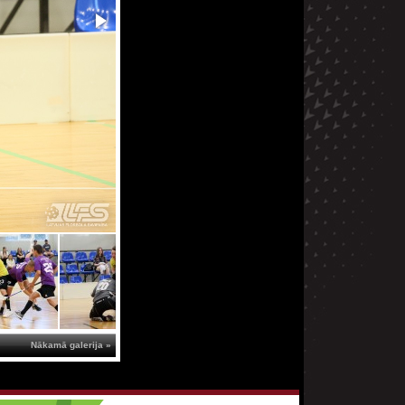
Nākamā galerija »