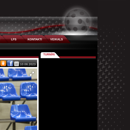
I
LFS
KONTAKTI
VEIKALS
TURNĪRI
10.06.2023