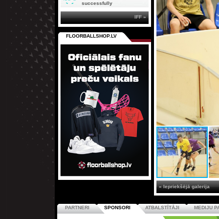
successfully
IFF »
FLOORBALLSHOP.LV
« Iepriekšējā galerija
PARTNERI
SPONSORI
ATBALSTĪTĀJI
MEDIJU P