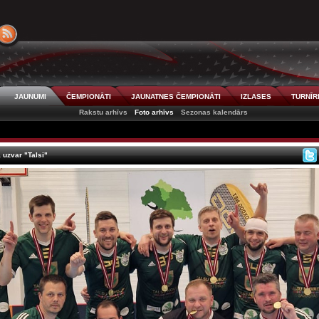
JAUNUMI
ČEMPIONĀTI
JAUNATNES ČEMPIONĀTI
IZLASES
TURNĪR
Rakstu arhīvs
Foto arhīvs
Sezonas kalendārs
 uzvar "Talsi"