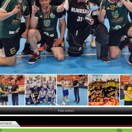
Foto arhīvs
ARTNERI