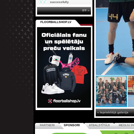
successfully
IFF »
FLOORBALLSHOP.LV
« Iepriekšējā galerija
PARTNERI
SPONSORI
ATBALSTĪTĀJI
MEDIJU P