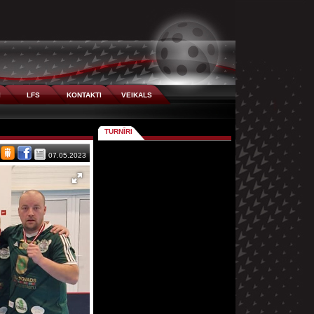
I
LFS
KONTAKTI
VEIKALS
TURNĪRI
07.05.2023