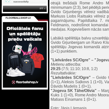
successfully
otrajā trešdaļā Rome Andro M
minimumam (2:3), bet pēdējā perio
IFF »
Gvido Grjunbergs vēlreiz vadībā 
Markuss Liobs Raitsaks vēlreiz pa
FLOORBALLSHOP.LV
pagarinājumu. Papildlaika 7. m
Feldmanis, nodrošinot komandai 
medaļas. Kogeviešiem nācās sami
Labākā spēlētāja balvu uzvarētāju
Gvido Grjunbergam un Raivo Kīsni
spēlētāju Jogevas komandā atzina
(1+1) punktiem.
"Lielvārdes SC/Ogre"
– "
Jogeva
Metienu attiecība:
29:25
(7:5; 11:10; 10:8, 1:2)
Rezultatīvākie:
"Lielvārdes SC/Ogre"
– Gvido G
(1+1), Aleksis Saļkovs 1 (1+0), V
Dāvids Mudelis 1 (0+1).
"
Jogeva SK Tähe/Olivia
"
– Marg
Kuks 1 (1+0), Rome Andro Moora 
Matiass Einamans 1 (0+1).
Foto: Jānis Lārmanis