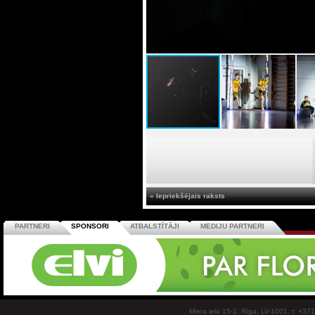
« Iepriekšējais raksts
PARTNERI
SPONSORI
ATBALSTĪTĀJI
MEDIJU PARTNERI
Miera iela 15-1, Rīga, LV-1001, t: +37