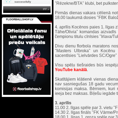
successfully
"Rēzekne/BTA" klubi, bet pulkste
IFF »
Pirmās dienas vakara cēlienā noti
18.00 laukumā dosies "FBK Balož
FLOORBALLSHOP.LV
4. aprīlis Kocēnos paies 1. līgas
Tähe/Olivia" komandas aizvadīs s
čempionu titulu cīnīsies "Irlava
Divu dienu florbola maratons nos
"Masters Ulbroka" un Kocēnu 
sacentīsies "Lielvārdes SC/Ogre"
Visu spēļu tiešraides būs iespēja
YouTube kanālā
.
Skatītājiem klātienē vienas die
nav sasniegušas 18 gadu vecum
komisijas maksa. Bērniem, kuri
ieeja bez maksas. Biļešu iegāde t
3. aprīlis
11.00 2. līgas spēle par 3. vietu
14.30 2. līgas fināls "FK Vārme/P
18.00 1. līgas 1. groza spēle par