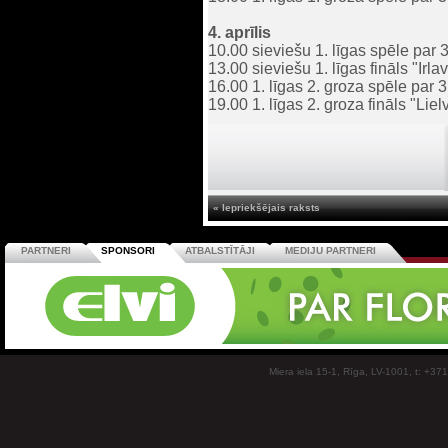
4. aprīlis
10.00 sieviešu 1. līgas spēle par
13.00 sieviešu 1. līgas fināls "I
16.00 1. līgas 2. groza spēle par
19.00 1. līgas 2. groza fināls "Li
« Iepriekšējais raksts
PARTNERI
SPONSORI
ATBALSTĪTĀJI
MEDIJU PARTNERI
Miera iela 15-1, Rīga, LV-1001, t: +37