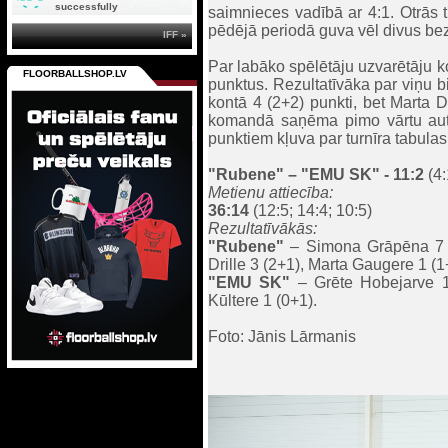
successfully
saimnieces vadībā ar 4:1. Otrās t
pēdējā periodā guva vēl divus bez
IFF »
Par labāko spēlētāju uzvarētāju ko
FLOORBALLSHOP.LV
punktus. Rezultatīvāka par viņu b
kontā 4 (2+2) punkti, bet Marta D
komandā saņēma pimo vārtu aut
punktiem kļuva par turnīra tabulas
"Rubene"
– "EMU SK" - 11:2
(4:
Metienu attiecība:
36:14
(12:5; 14:4; 10:5)
Rezultatīvākās:
"Rubene"
– Simona Grāpēna 7 (4
Drille 3 (2+1), Marta Gaugere 1 (1
"EMU SK"
– Grēte Hobejarve 1 
Kūltere 1 (0+1).
Foto: Jānis Lārmanis