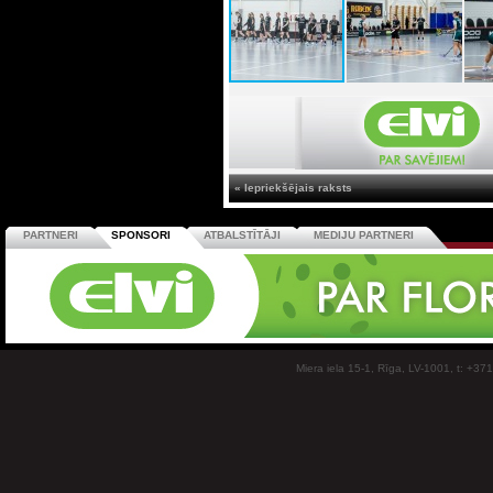
« Iepriekšējais raksts
PARTNERI
SPONSORI
ATBALSTĪTĀJI
MEDIJU PARTNERI
Miera iela 15-1, Rīga, LV-1001, t: +37