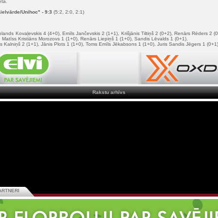
eta.
ielvārde/Unihoc" - 9:3
(5:2, 2:0, 2:1)
lands Kovaļevskis 4 (4+0), Emīls Jančevskis 2 (1+1), Krišjānis Tiltiņš 2 (0+2), Renārs Rēders 2 (0
 Matīss Kristiāns Morozovs 1 (1+0), Renārs Liepiņš 1 (1+0), Sandis Lēvalds 1 (0+1).
s Kalniņš 2 (1+1), Jānis Plots 1 (1+0), Toms Emīls Jēkabsons 1 (1+0), Juris Sandis Jēgers 1 (0+1
Rakstu arhīvs
ARTNERI