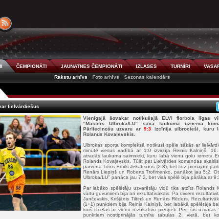
I
ČEMPIONĀTI
JAUNATNES ČEMPIONĀTI
IZLASES
TURNĪRI
VASAR
Rakstu arhīvs
Foto arhīvs
Sezonas kalendārs
ar lielvārdiešus
Vienīgajā šovakar notikušajā ELVI florbola līgas vī
"Masters Ulbroka/LU" savā laukumā uzņēma koman
Pārliecinošu uzvaru ar
9:3
izcīnīja ulbrocieši, kuru 
Rolands Kovaļevskis.
Ulbrokas sporta kompleksā notikusī spēle sākās ar lielvārd
minūtē viesus vadībā ar 1:0 izvirzīja Reinis Kalniņš. 16
atradās laukuma saimnieki, kuru labā vienu golu iemeta Em
Rolands Kovaļevskis. Tūlīt pat Lielvārdes komandas skaitl
pārvērta Toms Emīls Jēkabsons (2:3), bet līdz pirmajam p
Renārs Liepiņš un Roberts Trofimenko, panākot jau 5:2. Otr
Ulbroka/LU" panāca jau 7:2, bet visā spēlē bija pārāka ar 9:
Par labāko spēlētāju uzvarētāju vidū tika atzīts Rolands K
vārtu guvumiem bija arī rezultatīvākais. Pa diviem rezultativ
Jančevskis, Krišjānis Tiltiņš un Renārs Rēders. Rezultatīvāk
(1+1) punktiem bija Reinis Kalniņš, bet labākā spēlētāja 
kurš izcēlās ar vienu rezultatīvu piespēli. Pēc šīs uzvara
punktiem nostiprinājās turnīra tabulas 2. vietā, bet k