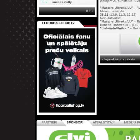
joprojām 21 punkts un 7. vi
successfully
"Masters Ulbroka/LU"
– "L
IFF »
Metienu attiecība:
36:21
(13:6; 11:3; 12:12)
Rezultatīvākie:
"Masters Ulbroka/LU"
– Ro
FLOORBALLSHOP.LV
Roberts Trofimenko 1 (1+0),
"Lielvārde/Unihoc"
– Reini
« Iepriekšējais raksts
PARTNERI
SPONSORI
ATBALSTĪTĀJI
MEDIJU P