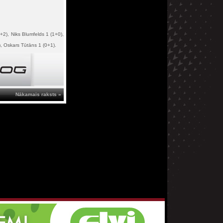
+2), Niks Blumfelds 1 (1+0),
), Oskars Tūtāns 1 (0+1).
Nākamais raksts »