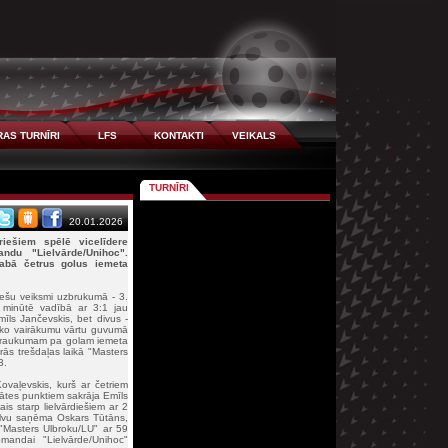
AS TURNĪRI
LFS
KONTAKTI
VEIKALS
TURNĪRI
20.01.2026
riešiem spēlē vicelīdere
du "Lielvārde/Unihoc".
labā četrus golus iemeta
iešu veiksmi uzbrukumā - 3.
. minūtē vadībā ar 3:1 jau
īls Jančevskis, bet divus -
isko vairākumu vārtu guvumā
ārtraukumam pa golam iemeta
ās trešdaļas laikā "Masters
3.
ovaļevskis, kurš ar četriem
itātes punktiem sakrāja Emīls
ais starp lielvārdiešiem ar 2
balvu saņēma Oskars Tūtāns,
s "Masters Ulbroku/LU" ar 59
omandai "Lielvārde/Unihoc"