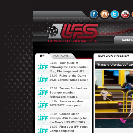
JAUNUM
IFF
NOTIKUMI
ELVI LĪGA VĪRIEŠIEM
04.08.
Your guide to
"Masters Ulbroka/LU" uzv
following the EuroFloorball
Cup, Challenge and U19
AOFC Qualifiers
23.07.
Rules of the Game
simultaneously
2026 Edition: What’s New?
17.07.
Zuzana Svobodová:
Stronger member
federations mean a
stronger future for floorball
01.07.
Transfer window
2026/2027 now open!
22.06.
Canada clean
sweeps USA to qualify for
the Men’s U19 WFC 2027
18.06.
First ever IFF Youth
Camp completed