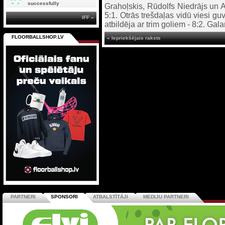
successfully
Grahoļskis, Rūdolfs Niedrājs un 
5:1. Otrās trešdaļas vidū viesi gu
IFF »
atbildēja ar trim goliem - 8:2. Ga
FLOORBALLSHOP.LV
« Iepriekšējais raksts
PARTNERI
SPONSORI
ATBALSTĪTĀJI
MEDIJU PARTNERI