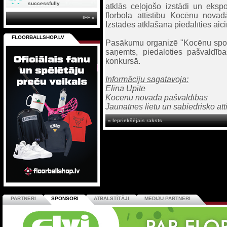
successfully
atklās ceļojošo izstādi un eksp
florbola attīstību Kocēnu nov
IFF »
Izstādes atklāšana piedalīties aici
FLOORBALLSHOP.LV
Pasākumu organizē "Kocēnu sport
saņemts, piedaloties pašvaldības
konkursā.
Informāciju sagatavoja:
Elīna Upīte
Kocēnu novada pašvaldības
Jaunatnes lietu un sabiedrisko att
« Iepriekšējais raksts
PARTNERI
SPONSORI
ATBALSTĪTĀJI
MEDIJU PARTNERI