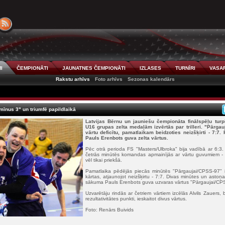
I
ČEMPIONĀTI
JAUNATNES ČEMPIONĀTI
IZLASES
TURNĪRI
VASAR
Rakstu arhīvs
Foto arhīvs
Sezonas kalendārs
mīnus 3" un triumfē papildlaikā
Latvijas Bērnu un jauniešu čempionāta finālspēļu tur
U16 grupas zelta medaļām izvērtās par trilleri. "Pārgau
vārtu deficītu, pamatlaikam beidzoties neizšķirti - 7:7.
Pauls Erenbots guva zelta vārtus.
Pēc otrā perioda FS "Masters/Ulbroka" bija vadībā ar 6:3.
četrās minūtēs komandas apmainījās ar vārtu guvumiem - 7:
vēl tikai priekšā.
Pamatlaika pēdējās piecās minūtēs "Pārgaujai/CPSS-97" i
kārtas, atjaunojot neizšķirtu - 7:7. Divas minūtes un asto
sākuma Pauls Erenbots guva uzvaras vārtus "Pārgaujai/CPS
Uzvarētāju rindās ar četriem vārtiem izcēlās Alvils Zauers, 
rezultativitātes punkti, ieskaitot divus vārtus.
Foto: Renārs Buivids