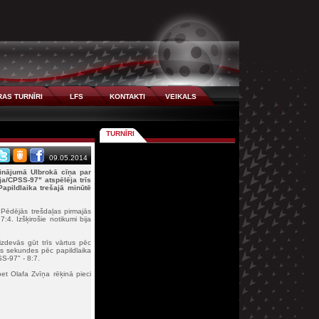
AS TURNĪRI
LFS
KONTAKTI
VEIKALS
TURNĪRI
09.05.2014
pinājumā Ulbrokā cīņa par
ja/CPSS-97" atspēlēja trīs
 Papildlaika trešajā minūtē
 Pēdējās trešdaļas pirmajās
4. Izšķirošie notikumi bija
zdevās gūt trīs vārtus pēc
ņas sekundes pēc papildlaika
S-97" - 8:7.
bet Olafa Zvīņa rēķinā pieci