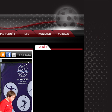
AS TURNĪRI
LFS
KONTAKTI
VEIKALS
TURNĪRI
18.04.2026