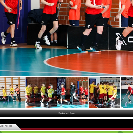
Foto arhīvs
ARTNERI