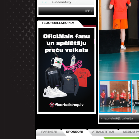
successfully
IFF »
FLOORBALLSHOP.LV
« Iepriekšējā galerija
PARTNERI
SPONSORI
ATBALSTĪTĀJI
MEDIJU P