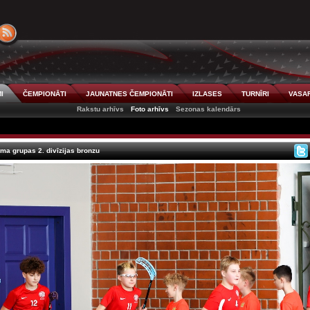
I
ČEMPIONĀTI
JAUNATNES ČEMPIONĀTI
IZLASES
TURNĪRI
VASAR
Rakstu arhīvs
Foto arhīvs
Sezonas kalendārs
ma grupas 2. divīzijas bronzu