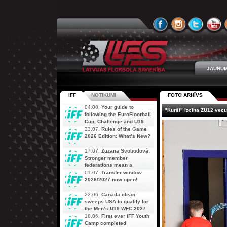
JAUNUM
IFF
NOTIKUMI
FOTO ARHĪVS
04.08.
Your guide to
"Kurši" izcīna ZU12 vecu
following the EuroFloorball
Cup, Challenge and U19
AOFC Qualifiers
23.07.
Rules of the Game
simultaneously
2026 Edition: What’s New?
17.07.
Zuzana Svobodová:
Stronger member
federations mean a
stronger future for floorball
01.07.
Transfer window
2026/2027 now open!
22.06.
Canada clean
sweeps USA to qualify for
the Men’s U19 WFC 2027
18.06.
First ever IFF Youth
Camp completed