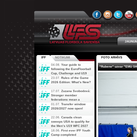
JAUNUM
IFF
NOTIKUMI
FOTO ARHĪVS
04.08.
Your guide to
"Rubene" uzvar "EMU SK" 
following the EuroFloorball
Cup, Challenge and U19
AOFC Qualifiers
23.07.
Rules of the Game
simultaneously
2026 Edition: What’s New?
17.07.
Zuzana Svobodová:
Stronger member
federations mean a
stronger future for floorball
01.07.
Transfer window
2026/2027 now open!
22.06.
Canada clean
sweeps USA to qualify for
the Men’s U19 WFC 2027
18.06.
First ever IFF Youth
Camp completed