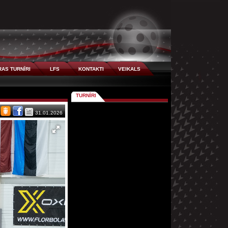
AS TURNĪRI
LFS
KONTAKTI
VEIKALS
TURNĪRI
31.01.2026