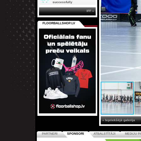
successfully
IFF »
FLOORBALLSHOP.LV
« Iepriekšējā galerija
PARTNERI
SPONSORI
ATBALSTĪTĀJI
MEDIJU P