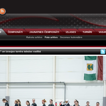
I
ČEMPIONĀTI
JAUNATNES ČEMPIONĀTI
IZLASES
TURNĪRI
VASAR
Rakstu arhīvs
Foto arhīvs
Sezonas kalendārs
un izraujas turnīra tabulas vadībā