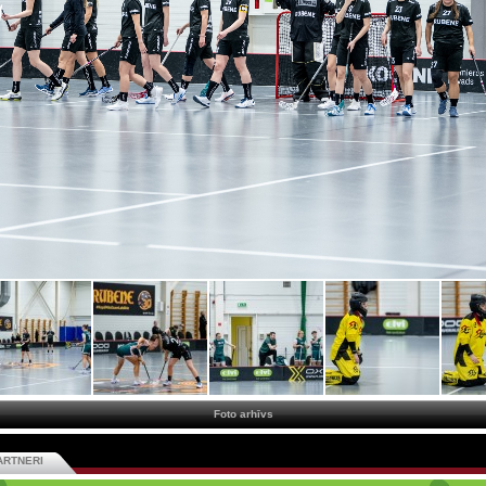
Foto arhīvs
ARTNERI