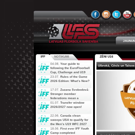
JAUNUM
IFF
NOTIKUMI
ZĒNI U16
04.08.
Your guide to
Ulbrokā, Cēsīs un Talsos 
following the EuroFloorball
Cup, Challenge and U19
AOFC Qualifiers
23.07.
Rules of the Game
simultaneously
2026 Edition: What’s New?
17.07.
Zuzana Svobodová:
Stronger member
federations mean a
stronger future for floorball
01.07.
Transfer window
2026/2027 now open!
22.06.
Canada clean
sweeps USA to qualify for
the Men’s U19 WFC 2027
18.06.
First ever IFF Youth
Camp completed