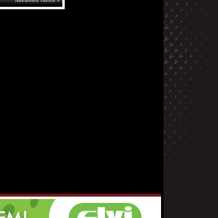
Nākamais raksts »