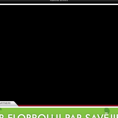
Rakstu arhīvs
ARTNERI