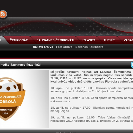
I
ČEMPIONĀTI
JAUNATNES ČEMPIONĀTI
IZLASES
TURNĪRI
VASAR
Rakstu arhīvs
Foto arhīvs
Sezonas kalendārs
notiks Jaunatnes līgas fināli
Izšķirošie notikumi risinās arī Latvijas čempionāta 
laukumos visā valstī. Šīs nedēļas nogalē tiks sadalīt
ZU16, ZU14 un ZU12 vecuma grupās. Visas medaļu spē
kvalitatīvās video tiešraidēs Latvijas Florbola savienīb
18. aprīlī, no pulksten 10.00, Ulbrokas sporta kompleksā
vecuma grupas 1. divīzijas un 2. divīzijas komandas.
18. aprīlī, no pulksten 11.00, Cēsu sporta kompleksā nori
izšķirošie mači.
18. aprīlī, no pulksten 17.00, Ulbrokas sporta kompleksā
medaļu cīņas.
19. aprīlī, no pulksten 11.00, Talsu Valsts ģimnāzijā 
noskaidros ZU14 vecuma grupas 1. divīzijas un 2. divīzijas