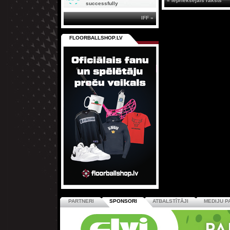
« Iepriekšējais raksts
successfully
IFF »
FLOORBALLSHOP.LV
PARTNERI
SPONSORI
ATBALSTĪTĀJI
MEDIJU P