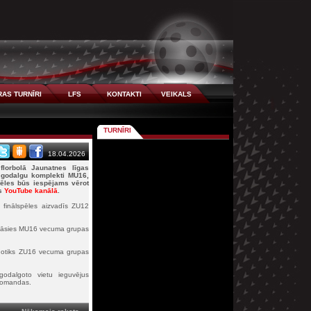
AS TURNĪRI
LFS
KONTAKTI
VEIKALS
TURNĪRI
18.04.2026
florbolā Jaunatnes līgas
i godalgu komplekti MU16,
les būs iespējams vērot
as
YouTube kanālā
.
 finālspēles aizvadīs ZU12
sināsies MU16 vecuma grupas
 notiks ZU16 vecuma grupas
godalgoto vietu ieguvējus
 komandas.