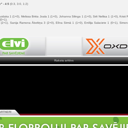
" - 4:5
(0:3, 3:0, 1:2)
uidaka 1 (1+0), Melissa Britta Joala 1 (1+0), Johanna Silinga 1 (1+0), Sirli Nellisa 1 (1+0), Krist
(0+1).
(2+1), Sanija Ramona Ābeltiņa 3 (2+0), Elīna Sirmā 1 (1+0), Emīlija Salaciete 1 (0+1), Simo
Rakstu arhīvs
ARTNERI