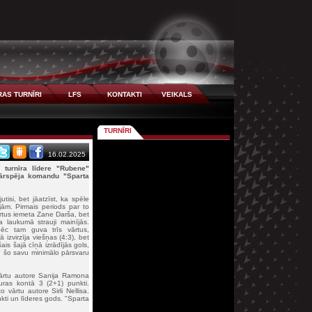
AS TURNĪRI
LFS
KONTAKTI
VEIKALS
TURNĪRI
16.02.2025
i turnīra līdere "Rubene"
rspēja komandu "Sparta
si, bet jāatzīst, ka spēle
ām. Pirmais periods par to
vārtus iemeta Zane Darša, bet
a laukumā strauji mainījās.
ēc tam guva trīs vārtus,
 izvirzīja viešņas (4:3), bet
šais šajā cīņā izrādījās gols,
" šo savu minimālo pārsvaru
 vārtu autore Sanija Ramona
kuras kontā 3 (2+1) punkti.
vārtu autore Sirli Nellisa.
kti un līderes gods. "Sparta