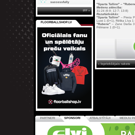
successfully
"Sparta Tallinn" – "Rubene
Metienu attiecība:
IFF »
31:24 (6:9; 12:7; 13:8)
Rezultatīvākās:
"Sparta Tallinn"
– Pireta P
Lusti 1 (0+1), Rēlika Līva 1 
FLOORBALLSHOP.LV
"Rubene
"
– Zane Darša 3 
Pēlmane 1 (0+1).
« Iepriekšējais raksts
PARTNERI
SPONSORI
ATBALSTĪTĀJI
MEDIJU P