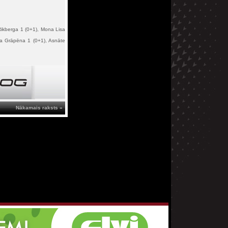
i Rikberga 1 (0+1), Mona Lisa
na Grāpēna 1 (0+1), Asnāte
Nākamais raksts »