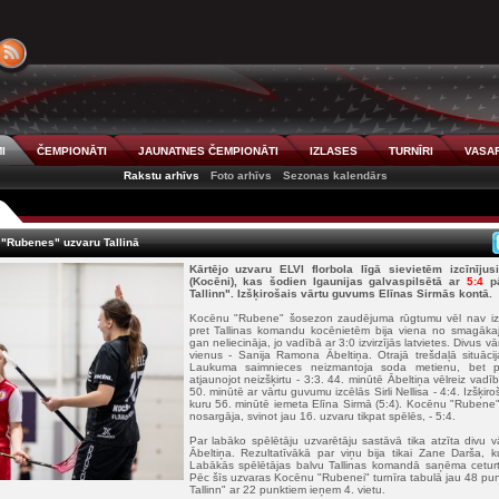
I
ČEMPIONĀTI
JAUNATNES ČEMPIONĀTI
IZLASES
TURNĪRI
VASAR
Rakstu arhīvs
Foto arhīvs
Sezonas kalendārs
"Rubenes" uzvaru Tallinā
Kārtējo uzvaru ELVI florbola līgā sievietēm izcīnījus
(Kocēni), kas šodien Igaunijas galvaspilsētā ar
5:4
pā
Tallinn". Izšķirošais vārtu guvums Elīnas Sirmās kontā.
Kocēnu "Rubene" šosezon zaudējuma rūgtumu vēl nav izjuti
pret Tallinas komandu kocēnietēm bija viena no smagākaj
gan neliecināja, jo vadībā ar 3:0 izvirzījās latvietes. Divus 
vienus - Sanija Ramona Ābeltiņa. Otrajā trešdaļā situācij
Laukuma saimnieces neizmantoja soda metienu, bet p
atjaunojot neizšķirtu - 3:3. 44. minūtē Ābeltiņa vēlreiz vadībā
50. minūtē ar vārtu guvumu izcēlās Sirli Nellisa - 4:4. Izšķiro
kuru 56. minūtē iemeta Elīna Sirmā (5:4). Kocēnu "Rubene
nosargāja, svinot jau 16. uzvaru tikpat spēlēs, - 5:4.
Par labāko spēlētāju uzvarētāju sastāvā tika atzīta divu
Ābeltiņa. Rezultatīvākā par viņu bija tikai Zane Darša, 
Labākās spēlētājas balvu Tallinas komandā saņēma ceturto 
Pēc šīs uzvaras Kocēnu "Rubenei" turnīra tabulā jau 48 pun
Tallinn" ar 22 punktiem ieņem 4. vietu.