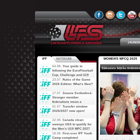
JAUNUM
IFF
NOTIKUMI
WOMEN'S WFCQ 2025
04.08.
Your guide to
Sākusies biļešu tirdznie
following the EuroFloorball
Cup, Challenge and U19
AOFC Qualifiers
23.07.
Rules of the Game
simultaneously
2026 Edition: What’s New?
17.07.
Zuzana Svobodová:
Stronger member
federations mean a
stronger future for floorball
01.07.
Transfer window
2026/2027 now open!
22.06.
Canada clean
sweeps USA to qualify for
the Men’s U19 WFC 2027
18.06.
First ever IFF Youth
Camp completed