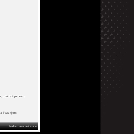
s, uzrādot personu
a līdzekļiem.
Nākamais raksts »