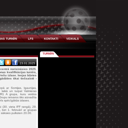
AS TURNĪRI
LFS
KONTAKTI
VEIKALS
TURNĪRI
23.01.2025
 centrā norisināsies 2025.
as kvalifikācijas turnīrs,
viešu izlase. Ieejas biļetes
ādāties tikai tiešsaistē -
opā ar Somijas, Igaunijas,
ā laikā un turpat Valmieras
 EUR1 A grupa, kuru veidos
 Grupu ietvaros tiks aizvadīta
trīs spēcīgākās izlases.
si (30. vieta IFF rangā), 29.
), bet 1. februārī ar grupas
s sāksies pulksten 20.00.