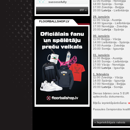
11:00 Austrija - Norvēģija
successfully
14:00 Spānija - Somija
17:00 Zviedrija - Beļģija
IFF »
20:00
Latvija
- Lielbritānija
29. janvāris
11:00 Vācija - Austrija
FLOORBALLSHOP.LV
14:00 Igaunija - Lielbritānija
17:00 Norvēģija - Zviedrija
20:00
Latvija
- Spānija
30. janvāris
11:00 Beļģija - Vācija
14:00 Lielbritānija - Spānija
17:00 Austrija - Zviedrija
20:00 Somija - Igaunija
31. janvāris
11:00 Beļģija - Austrija
14:00 Somija - Lielbritānija
17:00 Vācija - Norvēģija
20:00
Latvija
- Igaunija
1. februāris
11:00 Zviedrija - Vācija
14:00 Spānija - Igaunija
17:00 Norvēģija - Beļģija
20:00
Latvija
- Somija
Dienas biļetes cena 5 EUR 
apliecinošu dokumentu.
Biļešu iepriekšpārdošana:
w
Pasaules čempionāta kvalifi
« Iepriekšējais raksts