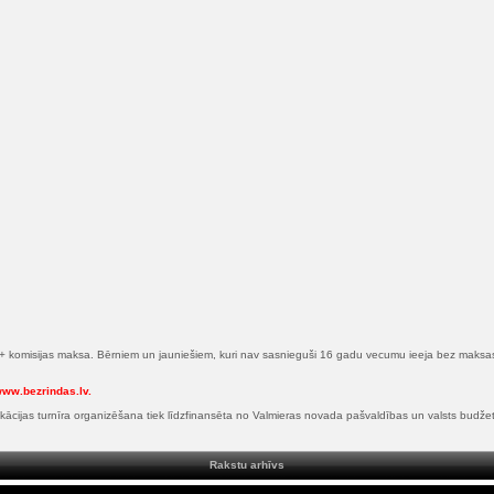
+ komisijas maksa. Bērniem un jauniešiem, kuri nav sasnieguši 16 gadu vecumu ieeja bez maksa
ww.bezrindas.lv
.
kācijas turnīra organizēšana tiek līdzfinansēta no Valmieras novada pašvaldības un valsts budžet
Rakstu arhīvs