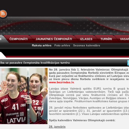
I
ČEMPIONĀTI
JAUNATNES ČEMPIONĀTI
IZLASES
TURNĪRI
VASAR
Rakstu arhīvs
Foto arhīvs
Sezonas kalendārs
cība uz pasaules čempionāta kvalifikācijas turnīru
No 28. janvāra līdz 1. februārim Valmieras Olimpiskajā
gada pasaules čempionāta florbolā sievietēm Eiropas zon
kurā par ceļazīmi uz finālturnīru cīnīsies arī Latvijas sie
uz šiem piecu dienu florbola svētkiem ir iespējams ieg
www.bezrindas.lv
.
Latvijas izlase Valmierā spēlēs EUR1 turnīra B grupā k
Spānijas un Lielbritānijas valstsvienībām. Tieši tajā paš
Olimpiskajā centrā par vietu finālturnīrā cīnīsies arī
Zviedrijas, Norvēģijas, Vācijas, Austrijas un Beļģijas izlases.
viena apļa izspēle. Finālturnīram kvalificēsies katras grupas 
28. janvārī mūsu florbolistes spēkosies ar Lielbritānijas izla
janvārī ar spānietēm (22.), 31. janvārī ar igaunietēm (13.
favorītēm somietēm (2.). Visas Latvijas valstsvienības spēle
Spēļu kalendārs Valmieras Olimpiskajā centrā:
28. janvāris