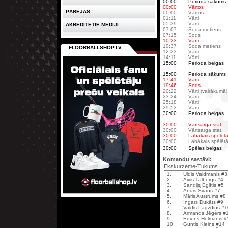
00:00
Perioda sākums
00:00
Vārtos
PĀREJAS
00:00
Vārtos
01:11
Vārti
05:39
Vārti
AKREDITĒTIE MEDIJI
07:07
Soda metiens
07:15
Sods
10:23
Vārti
10:37
Soda metiens
FLOORBALLSHOP.LV
12:33
Vārti
14:11
Vārti
15:00
Perioda beigas
15:00
Perioda sākums
17:41
Vārti
19:46
Sods
20:22
Vārti (vairākumā)
23:24
Vārti
25:18
Vārti
29:53
Vārti
30:00
Perioda beigas
30:00
Vārtsarga stat.
30:00
Vārtsarga stat.
30:00
Labākais spēlētā
30:00
Labākais spēlētā
30:00
Spēles beigas
Komandu sastāvi:
Ekskurzeme-Tukums
1.
Uldis Valdmanis #3
2.
Aivis Tālbergs #4
3.
Sandijs Eglītis #5
4.
Andis Švāns #7
5.
Māris Austrums #8
6.
Ingars Dukāts #9
7.
Valdis Lagzdiņš #
8.
Armands Jēgers #
9.
Edvīns Helmanis #
10.
Guntis Kleins #14