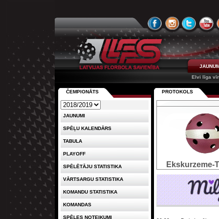
JAUNUM
Elvi līga vī
ČEMPIONĀTS
PROTOKOLS
JAUNUMI
SPĒĻU KALENDĀRS
TABULA
PLAYOFF
Ekskurzeme-
SPĒLĒTĀJU STATISTIKA
VĀRTSARGU STATISTIKA
KOMANDU STATISTIKA
KOMANDAS
SPĒLES NOTEIKUMI