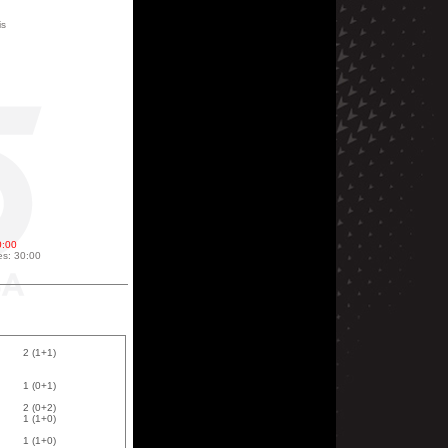
is
0:00
es: 30:00
2 (1+1)
1 (0+1)
2 (0+2)
1 (1+0)
1 (1+0)