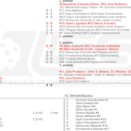
1. periods
(Ekskurzeme-Tukums) Vārtos - #31 Juris Redisons
(SC Mēmele/Bauska) Vārtos - #1 Guntars Grandovsk
0 - 1
#71 Artis Malkavs
0 - 2
#15 Ingus Panteļejevs (#10 Agris Grandovskis)
0 - 2
(#15 Ingus Panteļejevs) nerealizēts soda metiens
#23 Normunds Grunckis (2 min; spēle ar roku)
1 - 2
#10 Valdis Lagzdiņš (#15 Mārcis Krūmiņš)
1 - 3
(#23 Normunds Grunckis) realizēts soda metiens
1 - 4
#22 Sergejs Aleksandrovs (#23 Normunds Grunckis)
1 - 5
#3 Jānis Kārkliņš (#22 Sergejs Aleksandrovs)
1. periods
2. periods
2 - 5
#8 Māris Austrums (#17 Raimonds Ražinskis)
#8 Māris Austrums (2 min; nepareizs sitiens)
2 - 6
#23 Normunds Grunckis (#8 Pēteris Maziks)
2 - 7
#17 Konstantīns Balzaris (#3 Jānis Kārkliņš)
2 - 8
#22 Sergejs Aleksandrovs
2 - 9
#68 Ilvars Balodis (#10 Agris Grandovskis)
2. periods
#31 Juris Redisons - Vārti: 9; Metieni: 23; Minūtes: 3
#1 Guntars Grandovskis - Vārti: 2; Metieni: 12; Minūt
js
#31 Juris Redisons
js
#15 Ingus Panteļejevs
2 - 9
SC Mēmele/Bauska
1.
Guntars Grandovskis #1
2.
Jānis Kārkliņš #3
3.
Uģis Niedre #4
4.
Gints Vecelis #7
1 (1+0)
2 min
5.
Pēteris Maziks #8
6.
Aivars Melderis #9
10
1 (1+0)
7.
Agris Grandovskis #10
11
8.
Ingus Panteļejevs #15
13
9.
Normunds Maskalis #16
10.
Konstantīns Balzaris #17