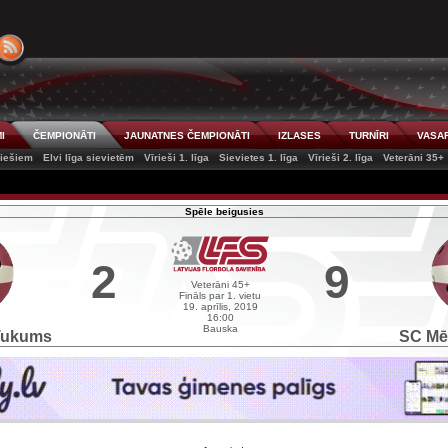
I
ČEMPIONĀTI
JAUNATNES ČEMPIONĀTI
IZLASES
TURNĪRI
VASAR
riešiem
Elvi līga sievietēm
Vīrieši 1. līga
Sievietes 1. līga
Vīrieši 2. līga
Veterāni 35+
Spēle beigusies
2
9
Veterāni 45+
Fināls par 1. vietu
19. aprīlis, 2019
16:00
Bauska
Tukums
SC Mē