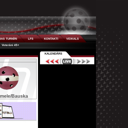
AS TURNĪRI
LFS
KONTAKTI
VEIKALS
Veterāni 45+
KALENDĀRS
mele/Bauska