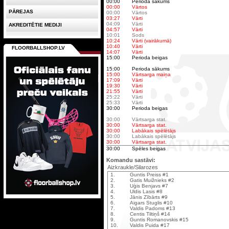
00:00
Perioda sākums
00:00
Vārtos
PĀREJAS
00:00
Vārtos
03:27
Vārti
04:09
Vārti
AKREDITĒTIE MEDIJI
04:57
Vārti
10:01
Sods
10:24
Vārti (vairākumā)
10:40
Vārti
FLOORBALLSHOP.LV
14:07
Vārti
15:00
Perioda beigas
15:00
Perioda sākums
15:00
Vārtsarga maiņa
17:09
Vārti
19:30
Vārti
21:55
Vārti
25:22
Vārti
25:33
Vārti
30:00
Perioda beigas
30:00
Vārtsarga stat.
30:00
Vārtsarga stat.
30:00
Labākais spēlētājs
30:00
Labākais spēlētājs
30:00
Vārtsarga stat.
30:00
Spēles beigas
Komandu sastāvi:
Aizkraukle/Silarozes
1.
Guntis Preiss #1
2.
Gatis Muižnieks #2
3.
Uģis Benjavs #7
4.
Uldis Lasis #8
5.
Jānis Zībārts #9
6.
Aigars Stuglis #10
7.
Valdis Padoms #13
8.
Centis Tiltiņš #14
9.
Guntis Romanovskis #15
10.
Valdis Puida #17