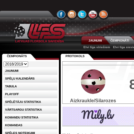
JAUNUMI
ČEMPIONĀTI
Elvi līga vīriešiem
Elvi līga siev
ČEMPIONĀTS
PROTOKOLS
JAUNUMI
SPĒĻU KALENDĀRS
TABULA
PLAYOFF
Aizkraukle/Silarozes
SPĒLĒTĀJU STATISTIKA
VĀRTSARGU STATISTIKA
KOMANDU STATISTIKA
KOMANDAS
SPĒLES NOTEIKUMI