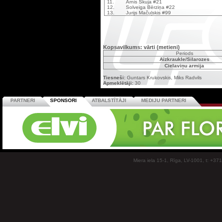
11.
Arnis Skuja #21
12.
Solveiga Bērziņa #22
13.
Jurijs Mačuļskis #99
Kopsavilkums: vārti (metieni)
Periods
Aizkraukle/Silarozes
Cielaviņu armija
Tiesneši:
Guntars Krukovskis, Miks Radvils
Apmeklētāji:
30
PARTNERI
SPONSORI
ATBALSTĪTĀJI
MEDIJU PARTNERI
Miera iela 15-1, Rīga, LV-1001, t: +37