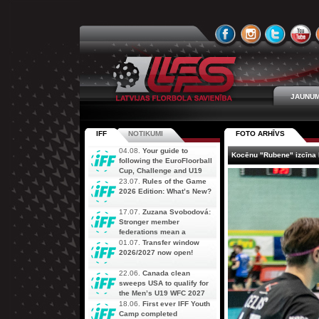
JAUNUM
IFF
NOTIKUMI
FOTO ARHĪVS
04.08.
Your guide to
Kocēnu "Rubene" izcīna L
following the EuroFloorball
Cup, Challenge and U19
AOFC Qualifiers
23.07.
Rules of the Game
simultaneously
2026 Edition: What’s New?
17.07.
Zuzana Svobodová:
Stronger member
federations mean a
stronger future for floorball
01.07.
Transfer window
2026/2027 now open!
22.06.
Canada clean
sweeps USA to qualify for
the Men’s U19 WFC 2027
18.06.
First ever IFF Youth
Camp completed