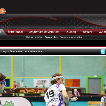
I
ČEMPIONĀTI
JAUNATNES ČEMPIONĀTI
IZLASES
TURNĪRI
VASAR
Rakstu arhīvs
Foto arhīvs
Sezonas kalendārs
atvijas čempiones 3x3 florbolā titulu