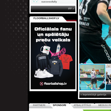
successfully
IFF »
FLOORBALLSHOP.LV
« Iepriekšējā galerija
PARTNERI
SPONSORI
ATBALSTĪTĀJI
MEDIJU P