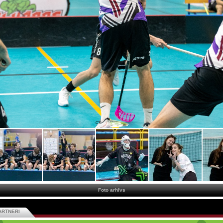
Foto arhīvs
ARTNERI