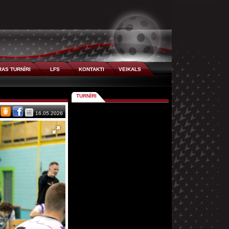
AS TURNĪRI
LFS
KONTAKTI
VEIKALS
TURNĪRI
16.05.2026