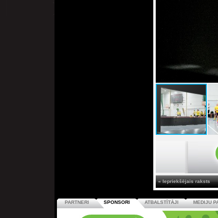
« Iepriekšējais raksts
PARTNERI
SPONSORI
ATBALSTĪTĀJI
MEDIJU P