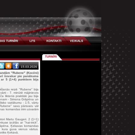
AS TURNĪRI
LFS
KONTAKTI
VEIKALS
TURNĪRI
15.03.2026
omandām "Rubene" (Kocēni)
o arī šovakar pie panākuma
 ar 5 (1+4) punktiem bija
kšanās reizē "Rubene" bija
 vārti - 7. minūtē mājinieces
 liktenis praktiski jau bija
 vienam - Simona Grāpēna un
tlisko vairākumu - 1:5, vārtu
Rubene" savu pārsvaru vāl
 vienas komandas trim uzvarām
utori Martu Gaugeri. 2 (1+1)
nkuse izcēlās ar "hat-trick",
 Grāpēna. Ķekavas komandas
 kura guva vienus vārtus.
notiks Ķekavā.