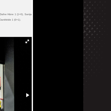
 Dafne Hāne 1 (1+0), Sanija
 Dankfelde 1 (0+1).