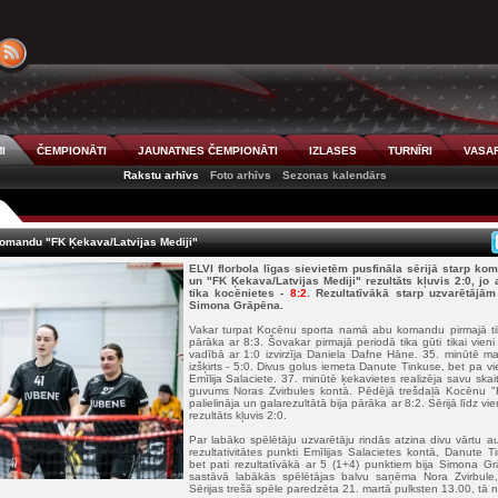
I
ČEMPIONĀTI
JAUNATNES ČEMPIONĀTI
IZLASES
TURNĪRI
VASAR
Rakstu arhīvs
Foto arhīvs
Sezonas kalendārs
komandu "FK Ķekava/Latvijas Mediji"
ELVI florbola līgas sievietēm pusfināla sērijā starp k
un "FK Ķekava/Latvijas Mediji" rezultāts kļuvis 2:0, j
tika kocēnietes -
8:2
. Rezultatīvākā starp uzvarētājām
Simona Grāpēna.
Vakar turpat Kocēnu sporta namā abu komandu pirmajā ti
pārāka ar 8:3. Šovakar pirmajā periodā tika gūti tikai vieni
vadībā ar 1:0 izvirzīja Daniela Dafne Hāne. 35. minūtē mača
izšķirts - 5:0. Divus golus iemeta Danute Tinkuse, bet pa
Emīlija Salaciete. 37. minūtē ķekavietes realizēja savu skai
guvums Noras Zvirbules kontā. Pēdējā trešdaļā Kocēnu "
palielināja un galarezultātā bija pārāka ar 8:2. Sērijā līdz
rezultāts kļuvis 2:0.
Par labāko spēlētāju uzvarētāju rindās atzina divu vārtu a
rezultativitātes punkti Emīlijas Salacietes kontā, Danute Ti
bet pati rezultatīvākā ar 5 (1+4) punktiem bija Simona
sastāvā labākās spēlētājas balvu saņēma Nora Zvirbule,
Sērijas trešā spēle paredzēta 21. martā pulksten 13.00, tā 