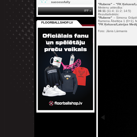
successfully
"Rubene"
– "FK Ķekava/Lat
Metienu attiecība:
IFF »
36:11
(11:4; 11:2; 14:5)
Rezultatīvākās:
"Rubene"
– Simona Grāpēna
Ramona Ābeltiņa 1 (0+1), M
FLOORBALLSHOP.LV
"FK Ķekava/Latvijas Medij
Foto: Jānis Lārmanis