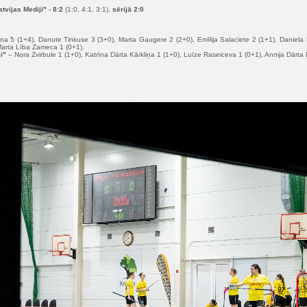
vijas Mediji" - 8:2
(1:0, 4:1, 3:1),
sērijā 2:0
 5 (1+4), Danute Tinkuse 3 (3+0), Marta Gaugere 2 (2+0), Emīlija Salaciete 2 (1+1), Daniela
arta Lība Zameca 1 (0+1).
i"
– Nora Zvirbule 1 (1+0), Katrīna Dārta Kārkliņa 1 (1+0), Luīze Raseiceva 1 (0+1), Annija Dārta