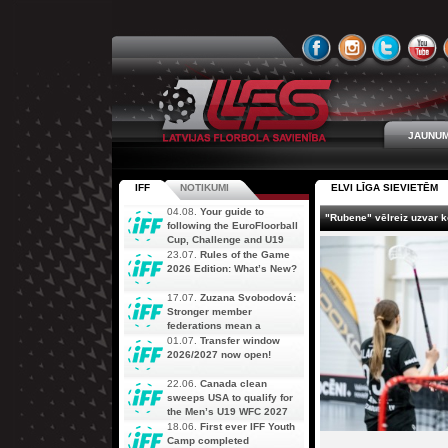
JAUNUM
IFF
NOTIKUMI
ELVI LĪGA SIEVIETĒM
04.08.
Your guide to
"Rubene" vēlreiz uzvar 
following the EuroFloorball
Cup, Challenge and U19
AOFC Qualifiers
23.07.
Rules of the Game
simultaneously
2026 Edition: What’s New?
17.07.
Zuzana Svobodová:
Stronger member
federations mean a
stronger future for floorball
01.07.
Transfer window
2026/2027 now open!
22.06.
Canada clean
sweeps USA to qualify for
the Men’s U19 WFC 2027
18.06.
First ever IFF Youth
Camp completed