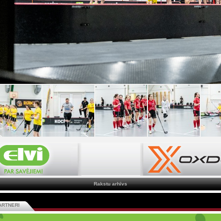
Rakstu arhīvs
ARTNERI