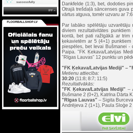
successfully
Dankfelde (1:3), bet, dodoties pi
Otrajā trešdaļā sāncenses guva p
IFF »
vārtus atguva, tomēr uzvaru ar 7:
FLOORBALLSHOP.LV
Par labāko spēlētāju uzvarētāju 
diviem rezultativitātes punktie
kontā, bet pati ražīgākā ar trim
ķekavietēm ar 5 (4+1) punktiem b
piespēles, bet Ievai Bušmanei - 
Paipa. "FK Ķekava/Latvijas Medij
"Rīgas Lauvas" 12 punktu un pēdē
"FK Ķekava/Latvijas Mediji"
– "
Metienu attiecība:
30:20
(11:8; 8:7; 11:5)
Rezultatīvākās:
"FK Ķekava/Latvijas Mediji"
– A
Bušmane 2 (0+2), Katrīna Dārta Kā
"Rīgas Lauvas"
– Sigita Burceva 
Andrējeva 2 (1+1), Paula Sloģe 2 (