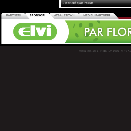
« Iepriekšējais raksts
PARTNERI
SPONSORI
ATBALSTĪTĀJI
MEDIJU PARTNERI
Miera iela 15-1, Rīga, LV-1001, t: +37