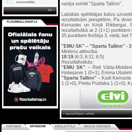
successfully
varēja svinēt "Sparta Tallinn".
IFF »
Labākās spēlētājas balvu uzvarēt
rezultatīvām piespēlēm. Pa divi
FLOORBALLSHOP.LV
Keinastei un Kristi Rikbergai.
rezultatīvākā ar 2 (1+1) punktiem 
35 punktiem finišēja 3. vietā, be
"EMU SK"
– "Sparta Tallinn" - 3
Metienu attiecība:
18:19
(6:3; 6:11; 6:5)
Rezultatīvākās:
"EMU SK"
– Reti Vārta-Moldere 
Hobejarve 1 (0+1), Emma Ubaleht
"Sparta Tallinn"
– Kadi Keinaste 2
1 (1+0), Pireta Puidaka 1 (1+0), 
« Iepriekšējais raksts
PARTNERI
SPONSORI
ATBALSTĪTĀJI
MEDIJU PARTNERI