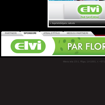
« Iepriekšējais raksts
PARTNERI
SPONSORI
ATBALSTĪTĀJI
MEDIJU PARTNERI
Miera iela 15-1, Rīga, LV-1001, t: +37