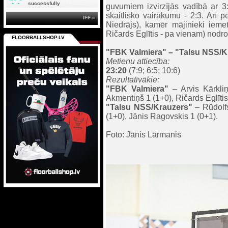
successfully
guvumiem izvirzījās vadībā ar 
skaitlisko vairākumu - 2:3. Arī p
IFF »
Niedrājs), kamēr mājinieki ieme
Ričards Eglītis - pa vienam) nodro
FLOORBALLSHOP.LV
"FBK Valmiera"
– "Talsu NSS/Kr
Metienu attiecība:
23:20
(7:9; 6:5; 10:6)
Rezultatīvākie:
"FBK Valmiera"
– Arvis Kārkliņ
Akmentiņš 1 (1+0), Ričards Eglītis
"Tals
u NSS/Krauzers"
– Rūdolfs
(1+0), Jānis Ragovskis 1 (0+1).
Foto: Jānis Lārmanis