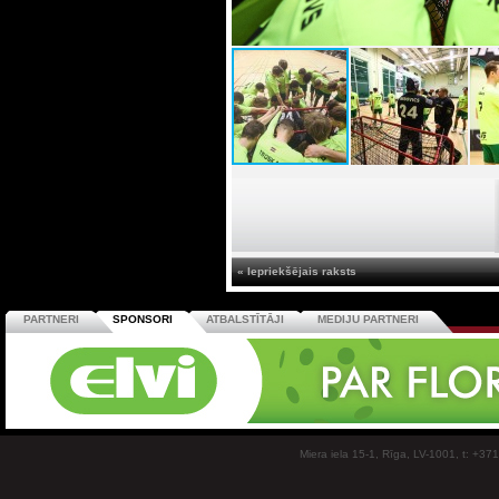
« Iepriekšējais raksts
PARTNERI
SPONSORI
ATBALSTĪTĀJI
MEDIJU PARTNERI
Miera iela 15-1, Rīga, LV-1001, t: +37