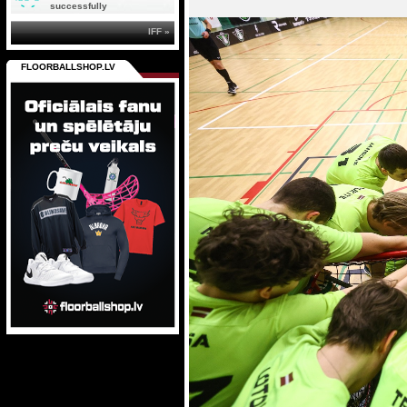
successfully
IFF »
FLOORBALLSHOP.LV