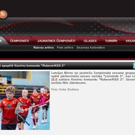
I
ČEMPIONĀTI
JAUNATNES ČEMPIONĀTI
IZLASES
TURNĪRI
VASAR
Rakstu arhīvs
Foto arhīvs
Sezonas kalendārs
oši apspēlē Kocēnu komandu "Rubene/KSS 2"
Latvijas Bērnu un jauniešu čempionāta vecuma grupas 
spēlē pārliecinošu uzvaru izcīnīja "Lielvārde 2", kas L
11:2
sakāva Kocēnu komandu "Rubene/KSS 2". Uzvarētā
izcēlās Nils Jākobsons.
Foto: Anita Stukāne