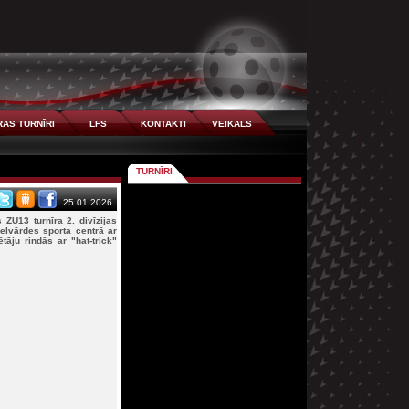
AS TURNĪRI
LFS
KONTAKTI
VEIKALS
TURNĪRI
25.01.2026
ZU13 turnīra 2. divīzijas
ielvārdes sporta centrā ar
ju rindās ar "hat-trick"