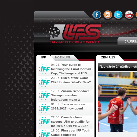
JAUNUM
IFF
NOTIKUMI
ZĒNI U13
04.08.
Your guide to
"Lielvārde 2" pārliecin
following the EuroFloorball
Cup, Challenge and U19
AOFC Qualifiers
23.07.
Rules of the Game
simultaneously
2026 Edition: What’s New?
17.07.
Zuzana Svobodová:
Stronger member
federations mean a
stronger future for floorball
01.07.
Transfer window
2026/2027 now open!
22.06.
Canada clean
sweeps USA to qualify for
the Men’s U19 WFC 2027
18.06.
First ever IFF Youth
Camp completed