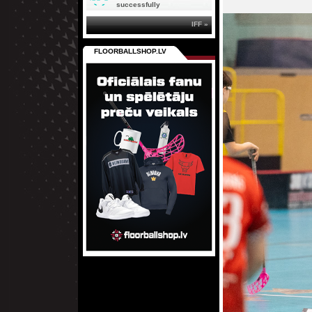
successfully
IFF »
FLOORBALLSHOP.LV