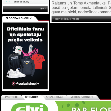
successfully
Raitums un Toms Akmeņlauks. Pēc 
pusē pa golam iemeta tallinieši S
IFF »
guva mājnieki, nodrošinot komand
FLOORBALLSHOP.LV
« Iepriekšējais raksts
PARTNERI
SPONSORI
ATBALSTĪTĀJI
MEDIJU PARTNERI