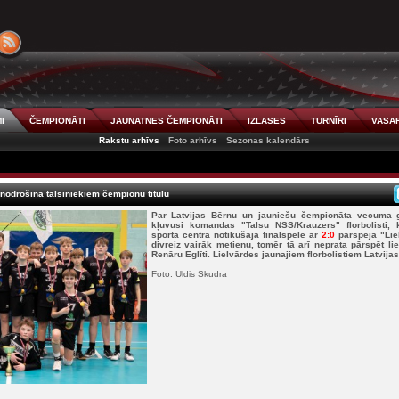
I
ČEMPIONĀTI
JAUNATNES ČEMPIONĀTI
IZLASES
TURNĪRI
VASAR
Rakstu arhīvs
Foto arhīvs
Sezonas kalendārs
nodrošina talsiniekiem čempionu titulu
Par Latvijas Bērnu un jauniešu čempionāta vecuma
kļuvusi komandas "Talsu NSS/Krauzers" florbolisti, k
sporta centrā notikušajā finālspēlē ar
2:0
pārspēja "Liel
divreiz vairāk metienu, tomēr tā arī neprata pārspēt lie
Renāru Eglīti. Lielvārdes jaunajiem florbolistiem Latvija
Foto: Uldis Skudra