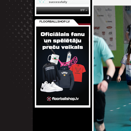
successfully
IFF »
FLOORBALLSHOP.LV