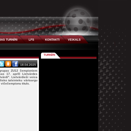
AS TURNĪRI
LFS
KONTAKTI
VEIKALS
TURNĪRI
18.04.2025
 grupas ZU12 čempioniem
as 17. aprīlī Lielvārdes
vārdi". Lielvārdieši veica
lisko talsinieku vārtsargu
s vičečempionu tituls.