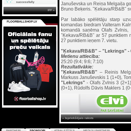
successfully
Januševska un Reiņa Melgaiļa golie
Bruno Beķeris. "Ķekava/RB&B" sv
IFF »
Par labāko spēlētāju starp uzva
FLOORBALLSHOP.LV
komandas biedram Valteram Kalnie
komandā saņēma Olafs Zvīnis, ku
"Ķekava/RB&B" ar 57 punktiem nos
27 punktiem ieņem 7. vietu.
"Ķekava/RB&B" – "
Lekrings
" -
Metienu attiecība:
25:20 (9:4; 9:6; 7:10)
Rezultatīvākie:
"Ķekava/RB&B"
– Reinis Melga
Markuss Januševskis 1 (1+0), Tom
"
Lekrings
"
- Olafs Zvīnis 3 (2+1
(0+1), Rūdolfs Dāvis Maklers 1 (0
« Iepriekšējais raksts
PARTNERI
SPONSORI
ATBALSTĪTĀJI
MEDIJU PARTNERI