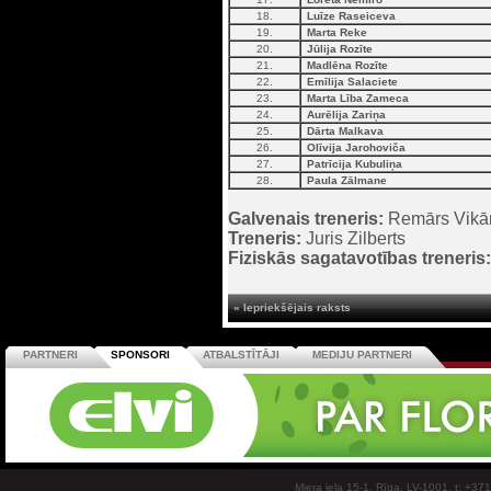
18.
Luīze Raseiceva
19.
Marta Reke
20.
Jūlija Rozīte
21.
Madlēna Rozīte
22.
Emīlija Salaciete
23.
Marta Lība Zameca
24.
Aurēlija Zariņa
25.
Dārta Malkava
26.
Olīvija Jarohoviča
27.
Patrīcija Kubuliņa
28.
Paula Zālmane
Galvenais treneris:
Remārs Vikā
Treneris:
Juris Zilberts
Fiziskās sagatavotības treneris:
« Iepriekšējais raksts
PARTNERI
SPONSORI
ATBALSTĪTĀJI
MEDIJU PARTNERI
Miera iela 15-1, Rīga, LV-1001, t: +37