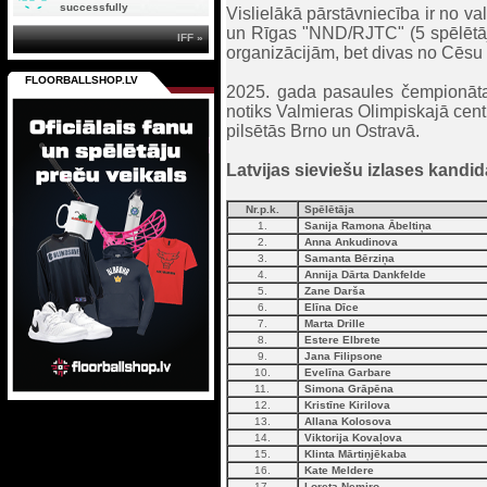
successfully
Vislielākā pārstāvniecība ir no
un Rīgas "NND/RJTC" (5 spēlētāj
IFF »
organizācijām, bet divas no Cēsu 
FLOORBALLSHOP.LV
2025. gada pasaules čempionāta s
notiks Valmieras Olimpiskajā centr
pilsētās Brno un Ostravā.
Latvijas sieviešu izlases kandid
Nr.p.k.
Spēlētāja
1.
Sanija Ramona Ābeltiņa
2.
Anna Ankudinova
3.
Samanta Bērziņa
4.
Annija Dārta Dankfelde
5.
Zane Darša
6.
Elīna Dīce
7.
Marta Drille
8.
Estere Elbrete
9.
Jana Filipsone
10.
Evelīna Garbare
11.
Simona Grāpēna
12.
Kristīne Kirilova
13.
Allana Kolosova
14.
Viktorija Kovaļova
15.
Klinta Mārtiņjēkaba
16.
Kate Meldere
17.
Loreta Nemiro