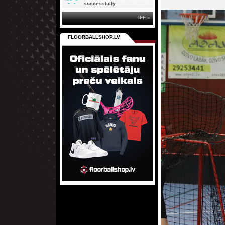
successfully
IFF »
FLOORBALLSHOP.LV