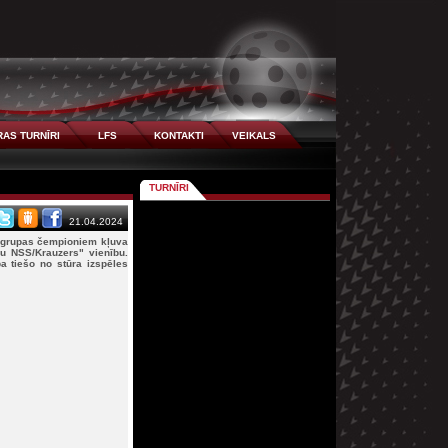
AS TURNĪRI
LFS
KONTAKTI
VEIKALS
TURNĪRI
21.04.2024
 grupas čempioniem kļuva
u NSS/Krauzers" vienību.
a tiešo no stūra izspēles