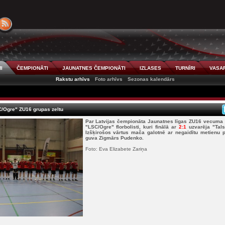
I
ČEMPIONĀTI
JAUNATNES ČEMPIONĀTI
IZLASES
TURNĪRI
VASAR
Rakstu arhīvs
Foto arhīvs
Sezonas kalendārs
C/Ogre" ZU16 grupas zeltu
Par Latvijas čempionāta Jaunatnes līgas ZU16 vecuma
"LSC/Ogre" florbolisti, kuri finālā ar
2:1
uzvarēja "Tals
Izšķirošos vārtus mača galotnē ar negaidītu metienu p
guva Zigmārs Pudenko.
Foto: Eva Elizabete Zariņa