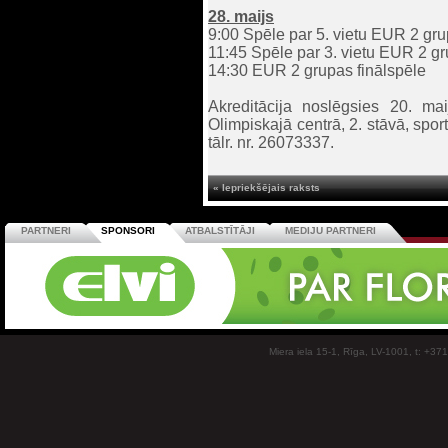
28. maijs
9:00 Spēle par 5. vietu EUR 2 gr
11:45 Spēle par 3. vietu EUR 2 g
14:30 EUR 2 grupas finālspēle
Akreditācija noslēgsies 20. mai
Olimpiskajā centrā, 2. stāvā, sporta
tālr. nr. 26073337.
« Iepriekšējais raksts
PARTNERI
SPONSORI
ATBALSTĪTĀJI
MEDIJU PARTNERI
Miera iela 15-1, Rīga, LV-1001, t: +37