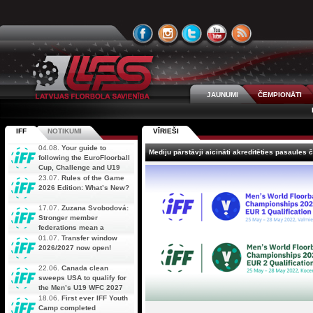
JAUNUMI
ČEMPIONĀTI
IFF
NOTIKUMI
VĪRIEŠI
04.08.
Your guide to
Mediju pārstāvji aicināti akreditēties pasaules 
following the EuroFloorball
Cup, Challenge and U19
AOFC Qualifiers
23.07.
Rules of the Game
simultaneously
2026 Edition: What’s New?
17.07.
Zuzana Svobodová:
Stronger member
federations mean a
stronger future for floorball
01.07.
Transfer window
2026/2027 now open!
22.06.
Canada clean
sweeps USA to qualify for
the Men’s U19 WFC 2027
18.06.
First ever IFF Youth
Camp completed