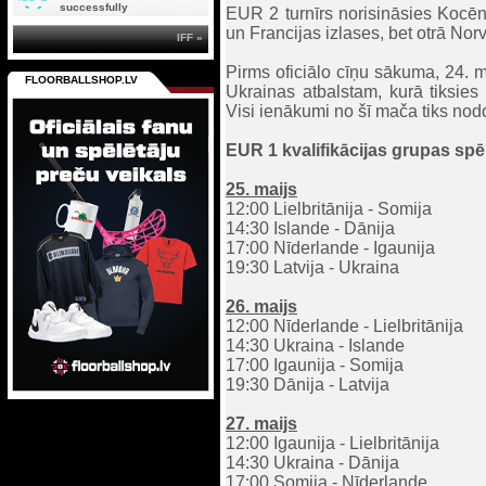
successfully
EUR 2 turnīrs norisināsies Kocēn
un Francijas izlases, bet otrā Norvē
IFF »
Pirms oficiālo cīņu sākuma, 24. m
FLOORBALLSHOP.LV
Ukrainas atbalstam, kurā tiksies
Visi ienākumi no šī mača tiks nodo
EUR 1 kvalifikācijas grupas spē
25. maijs
12:00 Lielbritānija - Somija
14:30 Islande - Dānija
17:00 Nīderlande - Igaunija
19:30 Latvija - Ukraina
26. maijs
12:00 Nīderlande - Lielbritānija
14:30 Ukraina - Islande
17:00 Igaunija - Somija
19:30 Dānija - Latvija
27. maijs
12:00 Igaunija - Lielbritānija
14:30 Ukraina - Dānija
17:00 Somija - Nīderlande