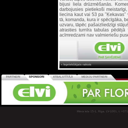
bijusi liela drūzmēšanās. Komen
darbojusies pietiekoši meistarīgi,
liecina kaut vai 53 pa "Ķekavas" 
tā, komanda, kura ir spēcīgāka, be
uzvaru, tāpēc pašaizliedzīgi stāju
atrasties turnīra tabulas pēdēj
acīmredzami nav valmieriešu pusē
« Iepriekšējais raksts
PARTNERI
SPONSORI
ATBALSTĪTĀJI
MEDIJU PARTNERI
Miera iela 15-1, Rīga, LV-1001, t: +37