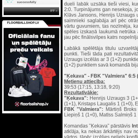
successfully
dueli labāk uzsāka tieši viesi, k
2:0. Turpinājums gan nesekoja, jo 
IFF »
Klāvs Jansons, Henrijs Uzraugs u
saimnieki saglabāja arī pēc otr
FLOORBALLSHOP.LV
vārtu guvumiem, tas nozīmēja, ka 
spēles izskaņā laukumā netrūka a
jau pēc finālsvilpes katrs nopeln
Labākā spēlētāja titulu uzvarē
punkti. Tieši tāda pati rezultativ
Uzraugs izcēlās ar 3 (1+2) punkti
(1+2) punktiem savā komandā bija 
"Ķekava" - FBK "Valmiera" 6:5 (3
Metienu attiecība:
39:53 (17:15, 13:18, 9:20)
Rezultatīvākie:
"Ķekava":
Henrijs Uzraugs 3 (1+
(1+1), Kristaps Laugalis 1 (1+0),
FBK "Valmiera":
Mārtiņš Broks 3
Liepiņš 1 (1+0), Matīss Salmiņš 1 (
Komandas "Ķekava" pārstāvis
In
atklāja, ka nekas ārkārtējs nav no
vārtos, tāpēc izcēlies neliels konf