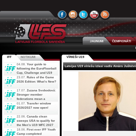
JAUNUMI
ČEMPIONĀTI
IFF
NOTIKUMI
VĪRIEŠI U19
04.08.
Your guide to
Latvijas U19 vīriešu izlasi vadīs Ainārs Juškēv
following the EuroFloorball
Cup, Challenge and U19
AOFC Qualifiers
23.07.
Rules of the Game
simultaneously
2026 Edition: What’s New?
17.07.
Zuzana Svobodová:
Stronger member
federations mean a
stronger future for floorball
01.07.
Transfer window
2026/2027 now open!
22.06.
Canada clean
sweeps USA to qualify for
the Men’s U19 WFC 2027
18.06.
First ever IFF Youth
Camp completed