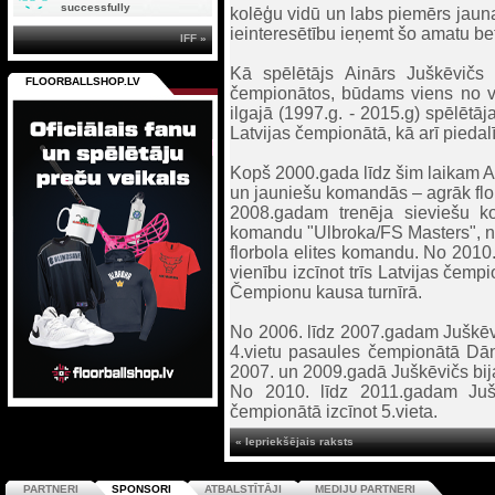
successfully
kolēģu vidū un labs piemērs jaunaj
ieinteresētību ieņemt šo amatu bet 
IFF »
Kā spēlētājs Ainārs Juškēvičs L
FLOORBALLSHOP.LV
čempionātos, būdams viens no vis
ilgajā (1997.g. - 2015.g) spēlētā
Latvijas čempionātā, kā arī piedal
Kopš 2000.gada līdz šim laikam Ai
un jauniešu komandās – agrāk flor
2008.gadam trenēja sieviešu k
komandu "Ulbroka/FS Masters", no 2
florbola elites komandu. No 2010
vienību izcīnot trīs Latvijas čempi
Čempionu kausa turnīrā.
No 2006. līdz 2007.gadam Juškēvičs
4.vietu pasaules čempionātā Dānij
2007. un 2009.gadā Juškēvičs bija
No 2010. līdz 2011.gadam Jušk
čempionātā izcīnot 5.vieta.
« Iepriekšējais raksts
PARTNERI
SPONSORI
ATBALSTĪTĀJI
MEDIJU PARTNERI